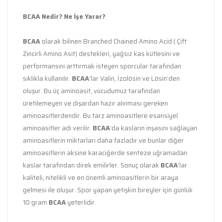
BCAA Nedir? Ne İşe Yarar?
BCAA
olarak bilinen Branched Chained Amino Acid ( Çift
Zincirli Amino Asit) destekleri, yağsız kas kütlesini ve
performansını arttırmak isteyen sporcular tarafından
sıklıkla kullanılır.
BCAA
’lar Valin, İzolösin ve Lösin’den
oluşur. Bu üç aminoasit, vücudumuz tarafından
üretilemeyen ve dışardan hazır alınması gereken
aminoasitlerdendir. Bu tarz aminoasitlere esansiyel
aminoasitler adı verilir.
BCAA
’da kasların inşasını sağlayan
aminoasitlerin miktarları daha fazladır ve bunlar diğer
aminoasitlerin aksine karaciğerde senteze uğramadan
kaslar tarafından direk emilirler. Sonuç olarak
BCAA
’lar
kaliteli, nitelikli ve en önemli aminoasitlerin bir araya
gelmesi ile oluşur. Spor yapan yetişkin bireyler için günlük
10 gram
BCAA
yeterlidir.