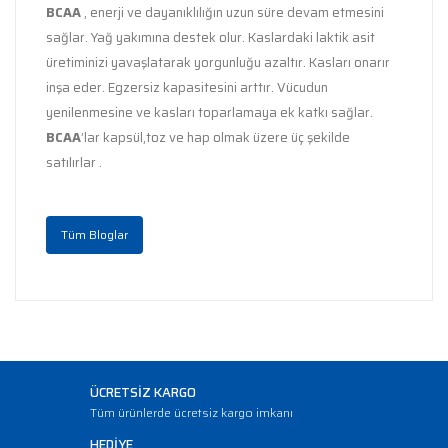
BCAA
, enerji ve dayanıklılığın uzun süre devam etmesini
sağlar. Yağ yakımına destek olur. Kaslardaki laktik asit
üretiminizi yavaşlatarak yorgunluğu azaltır. Kasları onarır
inşa eder. Egzersiz kapasitesini arttır. Vücudun
yenilenmesine ve kasları toparlamaya ek katkı sağlar.
BCAA
’lar kapsül,toz ve hap olmak üzere üç şekilde
satılırlar .
Tüm Bloglar
ÜCRETSİZ KARGO
Tüm ürünlerde ücretsiz kargo imkanı
HEDİYE