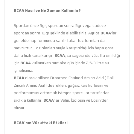
BCAA Nasıl ve Ne Zaman Kullanılır?
Spordan önce 5gr, spordan sonra 5gr veya sadece
spordan sonra 10gr şeklinde alabilirsiniz. Ayrıca
BCAA
’lar
genelde hap formunda satılır fakat toz formları da
mevcuttur. Toz olanları suyla karıştırıldığı için hapa göre
daha hızlı kana karışır.
BCAA
, su sayesinde vücutta emildiği
için
BCAA
kullanırken mutlaka gün içinde 2,5-3 litre su
içmelisiniz.
BCAA
olarak bilinen Branched Chained Amino Acid ( Dallı
Zincirli Amino Asit) destekleri, yağsız kas kütlesini ve
performansını arttırmak isteyen sporcular tarafından
sıklıkla kullanılır.
BCAA
’lar Valin, İzolösin ve Lösin’den
oluşur.
BCAA'nın Vücuttaki Etkileri