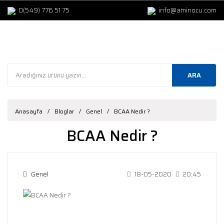
0(549) 776 51 75
info@aminocu.com
ARA
Anasayfa
Bloglar
Genel
BCAA Nedir ?
BCAA Nedir ?
Genel
18-05-2020
20:45