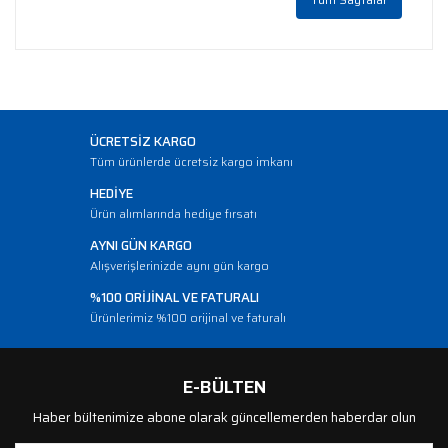
ÜCRETSİZ KARGO
Tüm ürünlerde ücretsiz kargo imkanı
HEDİYE
Ürün alımlarında hediye fırsatı
AYNI GÜN KARGO
Alışverişlerinizde aynı gün kargo
%100 ORİJİNAL VE FATURALI
Ürünlerimiz %100 orijinal ve faturalı
E-BÜLTEN
Haber bültenimize abone olarak güncellemerden haberdar olun