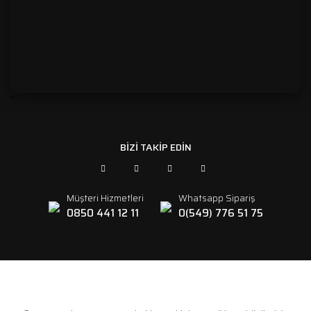
```
BİZİ TAKİP EDİN
Müşteri Hizmetleri
Whatsapp Sipariş
0850 441 12 11
0(549) 776 51 75