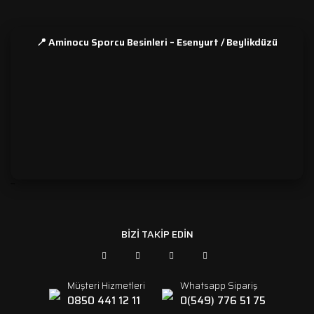
📍 Aminocu Sporcu Besinleri – Esenyurt / Beylikdüzü
```
BİZİ TAKİP EDİN
Müşteri Hizmetleri
Whatsapp Sipariş
0850 441 12 11
0(549) 776 51 75