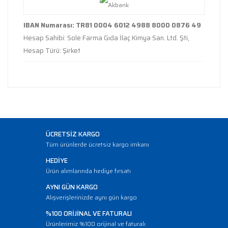
IBAN Numarası: TR81 0004 6012 4988 8000 0876 49
Hesap Sahibi: Sole Farma Gıda İlaç Kimya San. Ltd. Şti,
Hesap Türü: Şirket
ÜCRETSİZ KARGO
Tüm ürünlerde ücretsiz kargo imkanı
HEDİYE
Ürün alımlarında hediye fırsatı
AYNI GÜN KARGO
Alışverişlerinizde aynı gün kargo
%100 ORİJİNAL VE FATURALI
Ürünlerimiz %100 orijinal ve faturalı