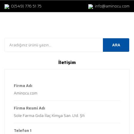
0(549) 776 51 75
info@aminocu.com
ARA
İletişim
Firma Adı
Aminocu.com
Firma Resmi Adı
Sole Farma Gıda İlaç Kimya San. Ltd. Şti
Telefon 1