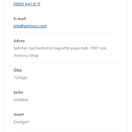
0850 441 12 11
E-mail
info@aminocu.com
Adres
Şehitler Cad barboros hayrettin paşa mah. 1997 sok.
Aminocu Shop
Ülke
Türkiye
Şehir
İstanbul
Semt
Esenyurt