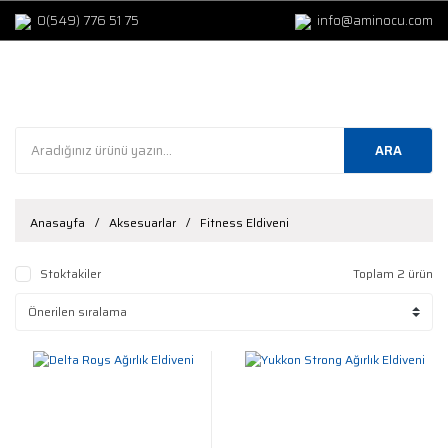
0(549) 776 51 75
info@aminocu.com
ARA
Anasayfa
Aksesuarlar
Fitness Eldiveni
Stoktakiler
Toplam 2 ürün