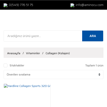
0(549) 776 51 75
info@aminocu.com
ARA
Anasayfa
Vitaminler
Collagen (Kolajen)
Stoktakiler
Toplam 1 ürün