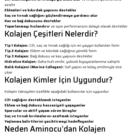
azaltır
Eklemleri ve kıkırdak yapısını destekler
Saç ve tırnak sağlığını güçlendirmeye yardımcı olur
Kas ve bağ dokusunu destekler
Toparlanmayı hızlandırır
ve spor performansını dolaylı olarak destekler
Kolajen Çeşitleri Nelerdir?
Tip 1 Kolajen:
Cilt, saç ve tırnak sağlığı için en yaygın kullanılan form
Tip 2 Kolajen:
Eklem ve kıkırdak sağlığına yönelik form
Tip 3 Kolajen:
Bağ dokusu ve kas yapısını destekler
Hidrolize Kolajen:
Daha hızlı emilir, yüksek biyoyararlanıma sahiptir
Balık Kolajeni (Marine Collagen):
Saf yapısı ve kolay emilimiyle öne
çıkar
Kolajen Kimler İçin Uygundur?
Kolajen takviyeleri özellikle aşağıdaki kullanıcılar için uygundur:
Cilt sağlığını desteklemek isteyenler
Eklem ve bağ dokusu hassasiyeti yaşayanlar
Sporcular ve aktif yaşam süren bireyler
Saç ve tırnak kırılmalarını azaltmak isteyenler
Yaşlanma belirtilerini geciktirmeyi hedefleyenler
Neden Aminocu’dan Kolajen