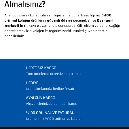
Almalısınız?
Aminocu olarak kullanıcıların ihtiyaçlarına yönelik seçtiğimiz
%100
orijinal kolajen
ürünlerini
güvenli ödeme
seçenekleri ve
Esenyurt
merkezli hızlı kargo
avantajıyla sunuyoruz. Cilt, eklem ve genel sağlığı
desteklemek için kolajen kategorimizdeki ürünleri güvenle tercih
edebilirsiniz.
ÜCRETSİZ KARGO
Tüm ürünlerde ücretsiz kargo imkanı
HEDİYE
Ürün alımlarında hediye fırsatı
AYNI GÜN KARGO
Alışverişlerinizde aynı gün kargo
%100 ORİJİNAL VE FATURALI
Ürünlerimiz %100 orijinal ve faturalı