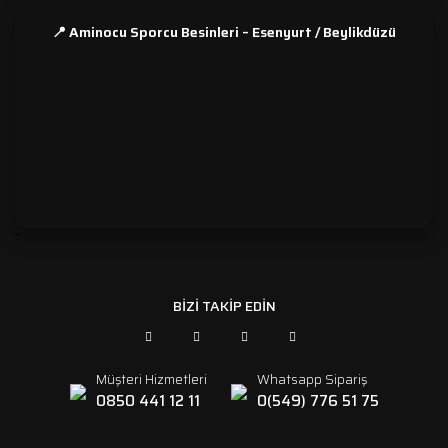
📍 Aminocu Sporcu Besinleri – Esenyurt / Beylikdüzü
```
BİZİ TAKİP EDİN
Müşteri Hizmetleri
Whatsapp Sipariş
0850 441 12 11
0(549) 776 51 75