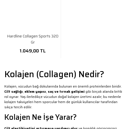
Hardline Collagen Sports 320
Gr
1.049,00 TL
Kolajen (Collagen) Nedir?
Kolajen, vücudun bağ dokularında bulunan en önemli proteinlerden biridir.
Cilt sağlığı
,
eklem yapısı
,
saç ve tırnak gelişimi
gibi birçok alanda kritik
rol oynar. Yaş ilerledikçe vücudun doğal kolajen üretimi azalır; bu nedenle
kolajen takviyeleri hem sporcular hem de günlük kullanıcılar tarafından
sıkça tercih edilir.
Kolajen Ne İşe Yarar?
Cilt elastikiyetini artırmaya yardımcı olur
ve kırışıklık görünümünü