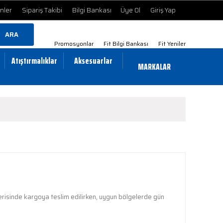
ünler
Sipariş Takibi
Bilgi Bankası
Üye Ol
Giriş Yap
ARA
Promosyonlar
Fit Bilgi Bankası
Fit Yeniler
Atıştırmalıklar
Aksesuarlar
MARKALAR
içerisinde kargoya teslim edilirken, uygun bölgelerde gün