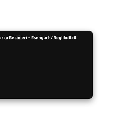
lan Sorular
Tümünü Gör
rcu Besinleri – Esenyurt / Beylikdüzü