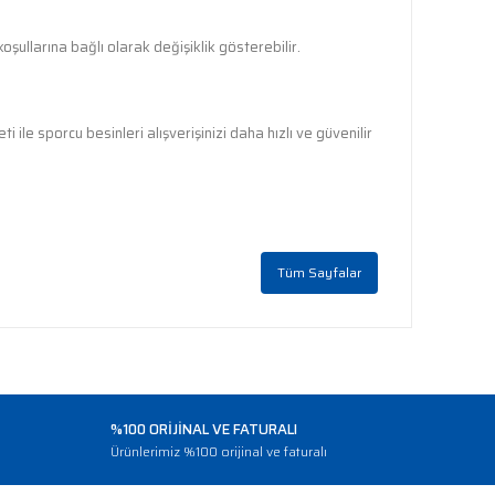
oşullarına bağlı olarak değişiklik gösterebilir.
 ile sporcu besinleri alışverişinizi daha hızlı ve güvenilir
Tüm Sayfalar
%100 ORİJİNAL VE FATURALI
o
Ürünlerimiz %100 orijinal ve faturalı