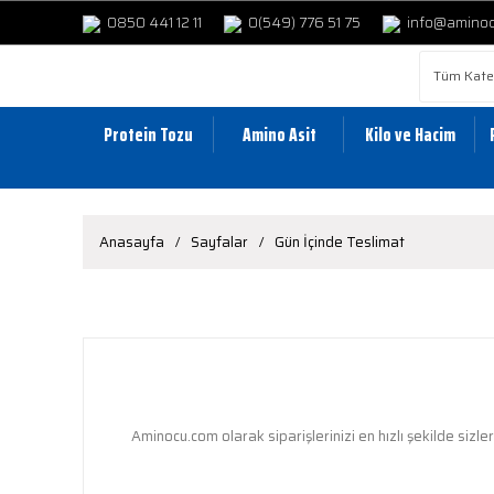
0850 441 12 11
0(549) 776 51 75
info@amino
Protein Tozu
Amino Asit
Kilo ve Hacim
Anasayfa
Sayfalar
Gün İçinde Teslimat
Aminocu.com olarak siparişlerinizi en hızlı şekilde sizl