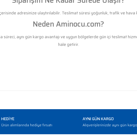
Siparişim Ne Kadar Sürede Ulaşır?
erisinde adresinize ulaştırılabilir. Teslimat süresi yoğunluk, trafik ve hava k
Neden Aminocu.com?
ma süreci, aynı gün kargo avantajı ve uygun bölgelerde gün içi teslimat hizmeti
hale getirir.
HEDİYE
AYNI GÜN KARGO
Ürün alımlarında hediye fırsatı
Alışverişlerinizde aynı gün karg