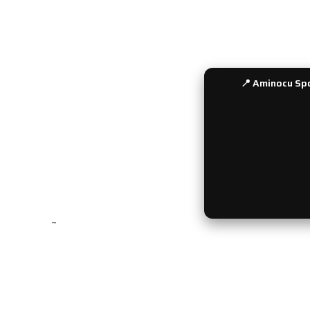
İletişim
Sıkça Soru
Bayi Girişi
📍 Aminocu Spo
```