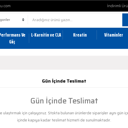
cu.com
İndirimli Ür
Performans Ve
L-Karnitin ve CLA
Kreatin
Vitaminler
Güç
Gün İçinde Teslimat
Gün İçinde Teslimat
ere ulaştırmak için çalışıyoruz. Stokta bulunan ürünlerde siparişler aynı gün 
içinde kapıya kadar teslimat hizmeti de sunulmaktadır.