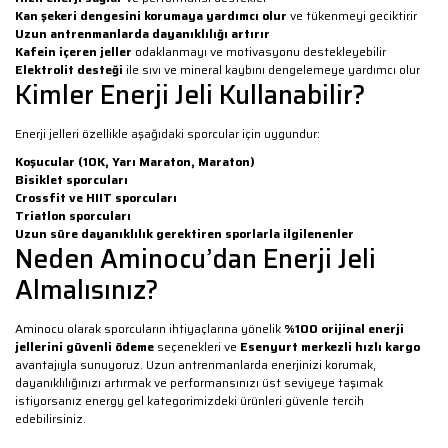
Kan şekeri dengesini korumaya yardımcı olur
ve tükenmeyi geciktirir
Uzun antrenmanlarda dayanıklılığı artırır
Kafein içeren jeller
odaklanmayı ve motivasyonu destekleyebilir
Elektrolit desteği
ile sıvı ve mineral kaybını dengelemeye yardımcı olur
Kimler Enerji Jeli Kullanabilir?
Enerji jelleri özellikle aşağıdaki sporcular için uygundur:
Koşucular (10K, Yarı Maraton, Maraton)
Bisiklet sporcuları
Crossfit ve HIIT sporcuları
Triatlon sporcuları
Uzun süre dayanıklılık gerektiren sporlarla ilgilenenler
Neden Aminocu’dan Enerji Jeli
Almalısınız?
Aminocu olarak sporcuların ihtiyaçlarına yönelik
%100 orijinal enerji
jellerini
güvenli ödeme
seçenekleri ve
Esenyurt merkezli hızlı kargo
avantajıyla sunuyoruz. Uzun antrenmanlarda enerjinizi korumak,
dayanıklılığınızı artırmak ve performansınızı üst seviyeye taşımak
istiyorsanız energy gel kategorimizdeki ürünleri güvenle tercih
edebilirsiniz.