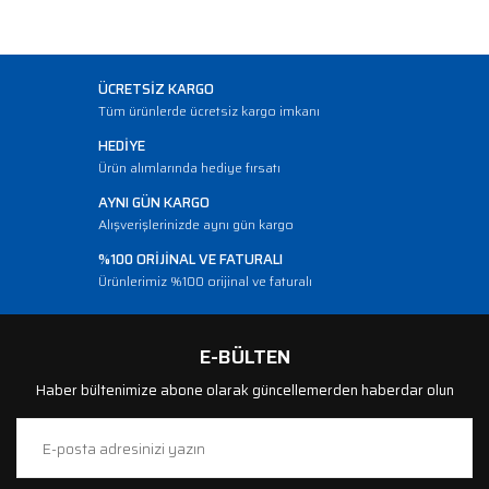
ÜCRETSİZ KARGO
Tüm ürünlerde ücretsiz kargo imkanı
HEDİYE
Ürün alımlarında hediye fırsatı
AYNI GÜN KARGO
Alışverişlerinizde aynı gün kargo
%100 ORİJİNAL VE FATURALI
Ürünlerimiz %100 orijinal ve faturalı
E-BÜLTEN
Haber bültenimize abone olarak güncellemerden haberdar olun