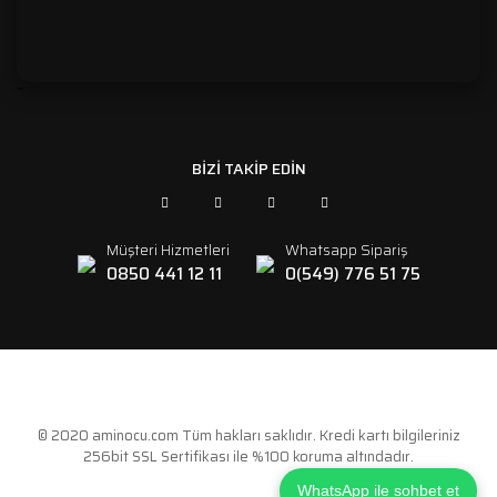
```
BİZİ TAKİP EDİN
Müşteri Hizmetleri
Whatsapp Sipariş
0850 441 12 11
0(549) 776 51 75
© 2020 aminocu.com Tüm hakları saklıdır. Kredi kartı bilgileriniz
256bit SSL Sertifikası ile %100 koruma altındadır.
WhatsApp ile sohbet et