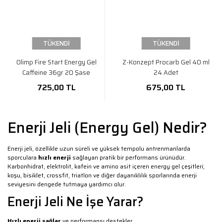
TÜKENDİ
TÜKENDİ
Olimp Fire Start Energy Gel
Z-Konzept Procarb Gel 40 ml
Caffeine 36gr 20 Şase
24 Adet
725,00 TL
675,00 TL
Enerji Jeli (Energy Gel) Nedir?
Enerji jeli, özellikle uzun süreli ve yüksek tempolu antrenmanlarda
sporculara
hızlı enerji
sağlayan pratik bir performans ürünüdür.
Karbonhidrat, elektrolit, kafein ve amino asit içeren energy gel çeşitleri;
koşu, bisiklet, crossfit, triatlon ve diğer dayanıklılık sporlarında enerji
seviyesini dengede tutmaya yardımcı olur.
Enerji Jeli Ne İşe Yarar?
Hızlı enerji sağlar
ve performansı destekler