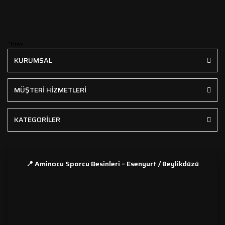
```html
KURUMSAL
MÜŞTERİ HİZMETLERİ
KATEGORİLER
📍 Aminocu Sporcu Besinleri – Esenyurt / Beylikdüzü