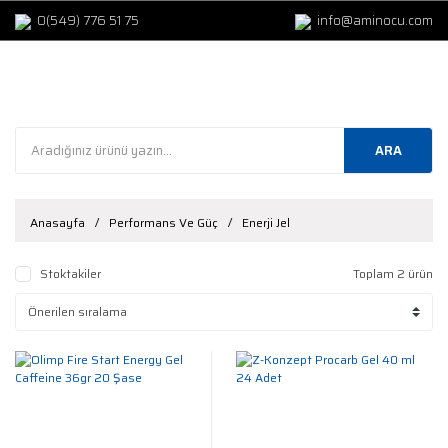
0(549) 776 51 75
info@aminocu.com
ARA
Anasayfa
Performans Ve Güç
Enerji Jel
Stoktakiler
Toplam 2 ürün