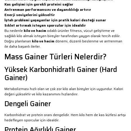
Kas gelişimi için gerekli proteini sağlar
Antrenman performansını ve dayanıklılığı artırır
Enerji seviyelerini yükseltir
İştah problemi yaşayanlar için pratik kalori desteği sunar
Sıklet artırmak isteyen sporcular için idealdir
Bu nedenle
kilo ve hacim
odaklı ürünler fitness, vücut geliştirme ve
sağlıklı kilo almak isteyen bireyler tarafından yaygın olarak tercih edilir.
Doğru planlanan
kilo ve hacim
dönemi, düzenli beslenme ve antrenman
ile daha başarılı ilerler.
Mass Gainer Türleri Nelerdir?
Yüksek Karbonhidratlı Gainer (Hard
Gainer)
Metabolizması hızlı olan ve çok zor kilo alan bireyler için uygundur. Kalori
değeri yüksektir ve kilo kazanımını hızlandırır.
Dengeli Gainer
Karbonhidrat ve protein oranı dengelidir. Hem kilo hem de kas kütlesi artışı
hedefleyen sporcular için idealdir.
Protein Ağırlıklı Gainer