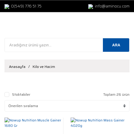
0(549) 776 51 75
info@aminocu.com
ARA
Anasayfa
Kilo ve Hacim
Stoktakiler
Toplam 26 ürün