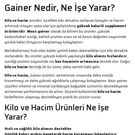
Gainer Nedir, Ne İşe Yarar?
Kilo ve hacim
ürünleri, özellikle kilo almakta zorlanan bireyler ve hacim
artırmak isteyen sporcular için geliştirilmiş
yüksek kalorili supplement
ürünleridir
.
Mass gainer
olarak da bilinen bu ürünler; yüksek
karbonhidrat içeriği, kaliteli protein oranı ve ek besin değerleri sayesinde
günlük kalori ihtiyacını karşılamayı kolaylaştırır.
Metabolizması hızlı olan kişiler yeterli kalori alamadıkları için kilo almakta
zorlanabilir. Bu ürünler yüksek kalorili yapılarıyla
kilo alımını hızlandırır
,
içerdiği protein sayesinde ise
kas hacminin artmasına
destek olur. Doğru
kilo ve hacim
desteği ile bu süreç daha verimli hale gelir.
Kilo ve hacim,
Gainer ürünleri, antrenman sırasında daha enerjik
hissetmeyi ve daha yüksek ağırlıklarla çalışmayı kolaylaştırır. Bazı gainer
çeşitleri vitamin ve mineral içerikleriyle bağışıklık sistemini destekleyerek
antrenman performansını da artırır. Düzenli kullanımda
kilo ve hacim
hedeflerine ulaşmayı destekleyen pratik bir çözüm sunar.
Kilo ve Hacim Ürünleri Ne İşe
Yarar?
Hızlı ve sağlıklı kilo alımını destekler
Günlük kalori açığını kapatarak hacim kazanmayı kolaylaştırır