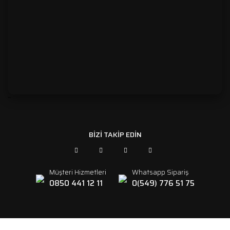
```
BİZİ TAKİP EDİN
Müşteri Hizmetleri
Whatsapp Sipariş
0850 441 12 11
0(549) 776 51 75