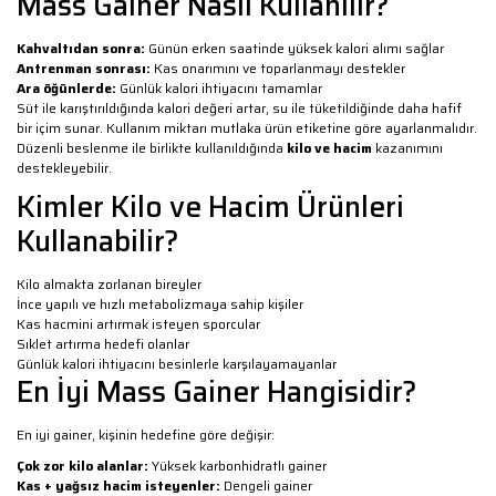
Mass Gainer Nasıl Kullanılır?
Kahvaltıdan sonra:
Günün erken saatinde yüksek kalori alımı sağlar
Antrenman sonrası:
Kas onarımını ve toparlanmayı destekler
Ara öğünlerde:
Günlük kalori ihtiyacını tamamlar
Süt ile karıştırıldığında kalori değeri artar, su ile tüketildiğinde daha hafif
bir içim sunar. Kullanım miktarı mutlaka ürün etiketine göre ayarlanmalıdır.
Düzenli beslenme ile birlikte kullanıldığında
kilo ve hacim
kazanımını
destekleyebilir.
Kimler Kilo ve Hacim Ürünleri
Kullanabilir?
Kilo almakta zorlanan bireyler
İnce yapılı ve hızlı metabolizmaya sahip kişiler
Kas hacmini artırmak isteyen sporcular
Sıklet artırma hedefi olanlar
Günlük kalori ihtiyacını besinlerle karşılayamayanlar
En İyi Mass Gainer Hangisidir?
En iyi gainer, kişinin hedefine göre değişir:
Çok zor kilo alanlar:
Yüksek karbonhidratlı gainer
Kas + yağsız hacim isteyenler:
Dengeli gainer