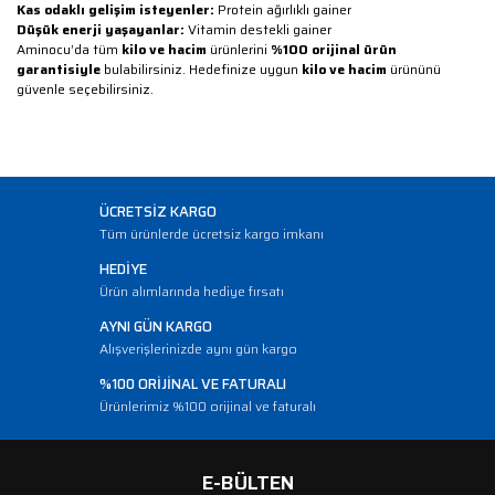
Kas odaklı gelişim isteyenler:
Protein ağırlıklı gainer
Düşük enerji yaşayanlar:
Vitamin destekli gainer
Aminocu’da tüm
kilo ve hacim
ürünlerini
%100 orijinal ürün
garantisiyle
bulabilirsiniz. Hedefinize uygun
kilo ve hacim
ürününü
güvenle seçebilirsiniz.
ÜCRETSİZ KARGO
Tüm ürünlerde ücretsiz kargo imkanı
HEDİYE
Ürün alımlarında hediye fırsatı
AYNI GÜN KARGO
Alışverişlerinizde aynı gün kargo
%100 ORİJİNAL VE FATURALI
Ürünlerimiz %100 orijinal ve faturalı
E-BÜLTEN