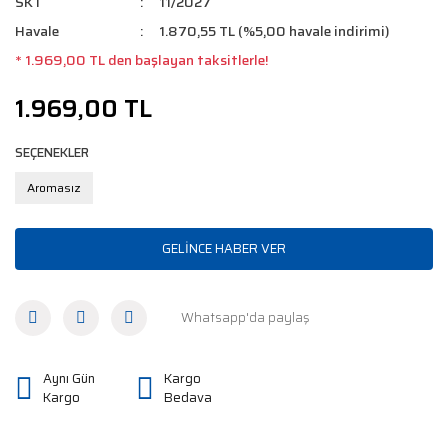
SKT
11/2027
Havale
1.870,55 TL (%5,00 havale indirimi)
* 1.969,00 TL den başlayan taksitlerle!
1.969,00 TL
SEÇENEKLER
Aromasız
GELİNCE HABER VER
Whatsapp'da paylaş
Aynı Gün
Kargo
Kargo
Bedava