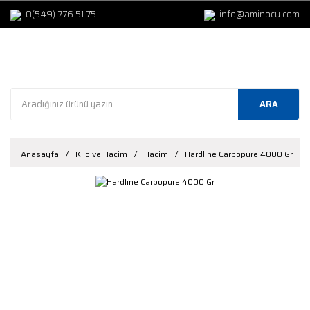
0(549) 776 51 75
info@aminocu.com
ARA
Anasayfa
Kilo ve Hacim
Hacim
Hardline Carbopure 4000 Gr