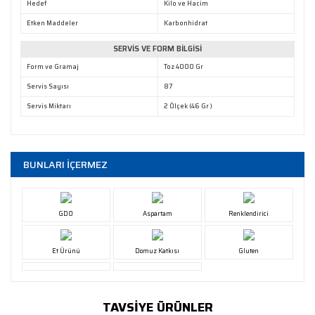
Hedef
Kilo ve Hacim
Etken Maddeler
Karbonhidrat
SERVİS VE FORM BİLGİSİ
Form ve Gramaj
Toz 4000 Gr
Servis Sayısı
87
Servis Miktarı
2 Ölçek (46 Gr )
BUNLARI İÇERMEZ
GDO
Aspartam
Renklendirici
Et Ürünü
Domuz Katkısı
Gluten
TAVSİYE ÜRÜNLER