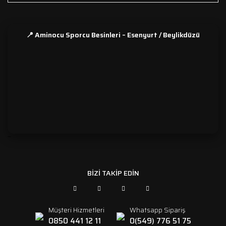
📍 Aminocu Sporcu Besinleri – Esenyurt / Beylikdüzü
```
BİZİ TAKİP EDİN
Müşteri Hizmetleri
Whatsapp Sipariş
0850 441 12 11
0(549) 776 51 75