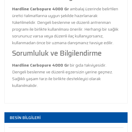
Hardline Carbopure 4000 Gr
ambalaj üzerinde belirtilen
üretici talimatlarına uygun şekilde hazırlanarak
tüketilmelidir. Dengeli beslenme ve düzenli antrenman
programı ile birlikte kullanılması önerilir. Herhangi bir sağlık
sorununuz varsa veya düzenli ilaç kullanıyorsanız,
kullanmadan önce bir uzmana danışmanız tavsiye edilir.
Sorumluluk ve Bilgilendirme
Hardline Carbopure 4000 Gr
bir gıda takviyesidir.
Dengeli beslenme ve düzenli egzersizin yerine geçmez.
Sağlıklı yaşam tarzı ile birlikte destekleyici olarak
kullanılmalıdır.
Bu ürünün fiyat bilgisi, resim, ürün açıklamalarında ve
diğer konularda yetersiz gördüğünüz noktaları öneri
Bu ürüne ilk yorumu siz yapın!
BESİN BİLGİLERİ
formunu kullanarak tarafımıza iletebilirsiniz.
Görüş ve önerileriniz için teşekkür ederiz.
Yorum Yaz