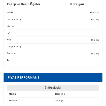
Enerji ve Besin Öğeleri
Porsiyon
Ürün resmi kalitesiz, bozuk veya görüntülenemiyor.
Enerji
184 kcal
Ürün açıklamasında eksik bilgiler bulunuyor.
Karbonhidrat
46,0 mg
Ürün bilgilerinde hatalar bulunuyor.
-Şeker
Ürün fiyatı diğer sitelerden daha pahalı.
-Lif
Bu ürüne benzer farklı alternatifler olmalı.
Yağ
0,0 mg
-Doymuş Yağ
Protein
0,0 mg
Tuz
Gönder
FİYAT PERFORMANS
ÜRÜN BİLGİSİ
Marka
Hardline
Menşei
Türkiye