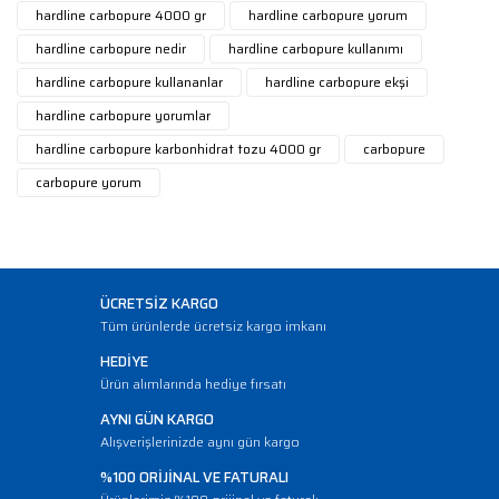
hardline carbopure 4000 gr
hardline carbopure yorum
hardline carbopure nedir
hardline carbopure kullanımı
hardline carbopure kullananlar
hardline carbopure ekşi
hardline carbopure yorumlar
hardline carbopure karbonhidrat tozu 4000 gr
carbopure
carbopure yorum
ÜCRETSİZ KARGO
Tüm ürünlerde ücretsiz kargo imkanı
HEDİYE
Ürün alımlarında hediye fırsatı
AYNI GÜN KARGO
Alışverişlerinizde aynı gün kargo
%100 ORİJİNAL VE FATURALI