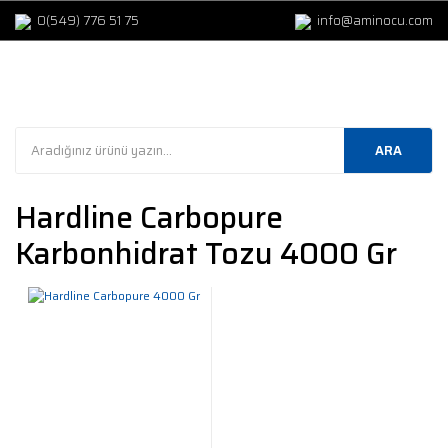
0(549) 776 51 75
info@aminocu.com
ARA
Hardline Carbopure
Karbonhidrat Tozu 4000 Gr