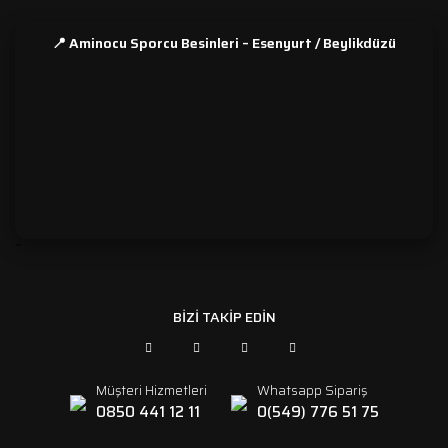
📍 Aminocu Sporcu Besinleri – Esenyurt / Beylikdüzü
```
BİZİ TAKİP EDİN
Müşteri Hizmetleri
Whatsapp Sipariş
0850 441 12 11
0(549) 776 51 75