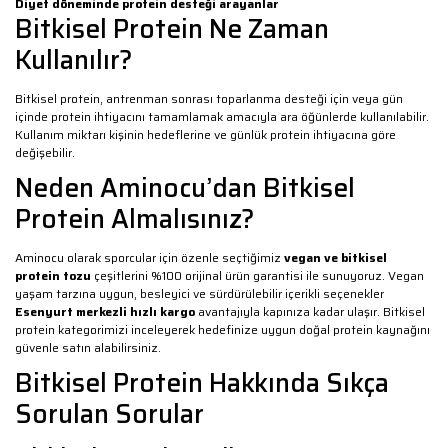
Diyet döneminde protein desteği arayanlar
Bitkisel Protein Ne Zaman
Kullanılır?
Bitkisel protein, antrenman sonrası toparlanma desteği için veya gün
içinde protein ihtiyacını tamamlamak amacıyla ara öğünlerde kullanılabilir.
Kullanım miktarı kişinin hedeflerine ve günlük protein ihtiyacına göre
değişebilir.
Neden Aminocu’dan Bitkisel
Protein Almalısınız?
Aminocu olarak sporcular için özenle seçtiğimiz
vegan ve bitkisel
protein tozu
çeşitlerini %100 orijinal ürün garantisi ile sunuyoruz. Vegan
yaşam tarzına uygun, besleyici ve sürdürülebilir içerikli seçenekler
Esenyurt merkezli hızlı kargo
avantajıyla kapınıza kadar ulaşır. Bitkisel
protein kategorimizi inceleyerek hedefinize uygun doğal protein kaynağını
güvenle satın alabilirsiniz.
Bitkisel Protein Hakkında Sıkça
Sorulan Sorular