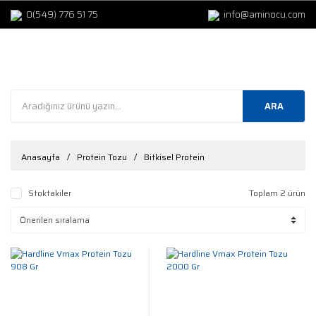
0(549) 776 51 75
info@aminocu.com
ARA
Anasayfa
Protein Tozu
Bitkisel Protein
Stoktakiler
Toplam 2 ürün