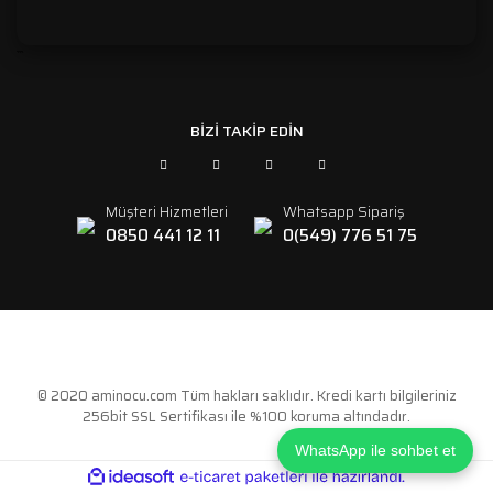
```
BİZİ TAKİP EDİN
Müşteri Hizmetleri
Whatsapp Sipariş
0850 441 12 11
0(549) 776 51 75
© 2020 aminocu.com Tüm hakları saklıdır. Kredi kartı bilgileriniz
256bit SSL Sertifikası ile %100 koruma altındadır.
WhatsApp ile sohbet et
ile
ideasoft
e-