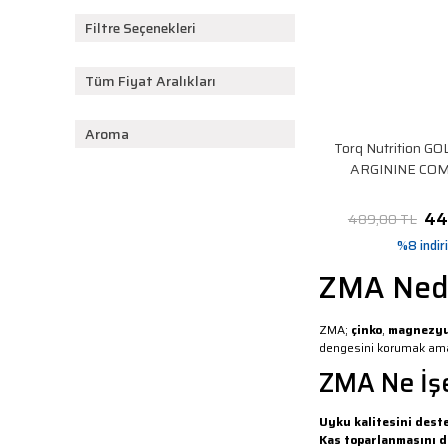
Filtre Seçenekleri
Tüm Fiyat Aralıkları
Aroma
Torq Nutrition G
ARGININE CO
Kapsu
44
489,00 TL
%8 indir
ZMA Ned
ZMA;
çinko
,
magnezy
dengesini korumak amac
ZMA Ne İşe
Uyku kalitesini dest
Kas toparlanmasını d