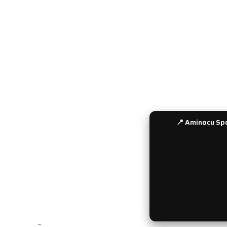
Üyelik Girişi
Gizlilik ve 
Şifre Hatırlatma
Gün İçinde
Kullanıcı Bilgilerim
Ödeme Seç
Sepetim
Havale Bil
İletişim
Sıkça Soru
Bayi Girişi
📍 Aminocu Spo
```