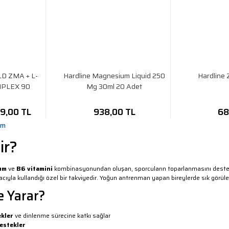
OLD ZMA + L-
Hardline Magnesium Liquid 250
Hardline
MPLEX 90
Mg 30ml 20 Adet
l
9,00 TL
938,00 TL
68
im
ir?
um
ve
B6 vitamini
kombinasyonundan oluşan, sporcuların toparlanmasını destek
ıyla kullandığı özel bir takviyedir. Yoğun antrenman yapan bireylerde sık görül
 Yarar?
ekler
ve dinlenme sürecine katkı sağlar
estekler