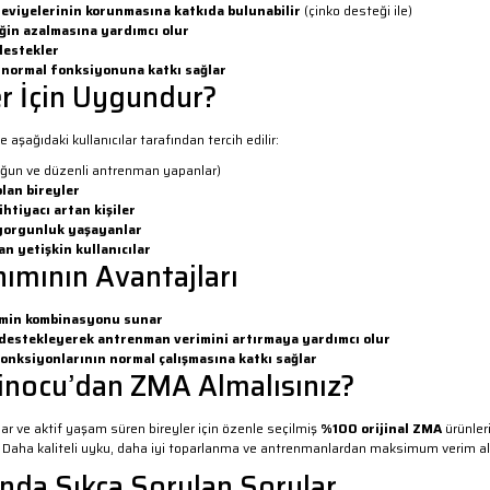
eviyelerinin korunmasına katkıda bulunabilir
(çinko desteği ile)
iğin azalmasına yardımcı olur
destekler
n normal fonksiyonuna katkı sağlar
r İçin Uygundur?
e aşağıdaki kullanıcılar tarafından tercih edilir:
oğun ve düzenli antrenman yapanlar)
lan bireyler
htiyacı artan kişiler
 yorgunluk yaşayanlar
n yetişkin kullanıcılar
ımının Avantajları
amin kombinasyonu sunar
destekleyerek antrenman verimini artırmaya yardımcı olur
fonksiyonlarının normal çalışmasına katkı sağlar
nocu’dan ZMA Almalısınız?
ar ve aktif yaşam süren bireyler için özenle seçilmiş
%100 orijinal ZMA
ürünler
 Daha kaliteli uyku, daha iyi toparlanma ve antrenmanlardan maksimum verim alma
da Sıkça Sorulan Sorular