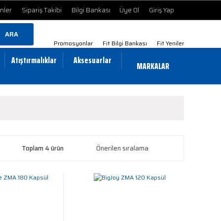
ünler
Sipariş Takibi
Bilgi Bankası
Üye Ol
Giriş Yap
ARA
Promosyonlar
Fit Bilgi Bankası
Fit Yeniler
Atıştırmalıklar
Aksesuarlar
MARKALAR
Toplam 4 ürün