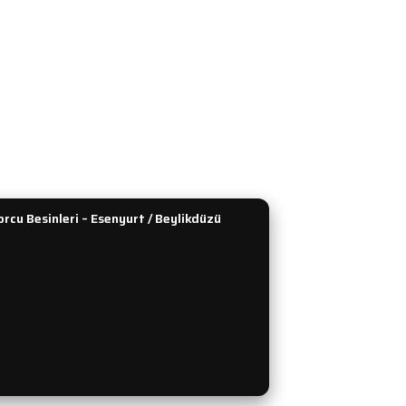
Güvenlik
Kilo ve Hacim
 Teslimat
L-Karnitin ve CLA
enekleri
Performans ve Güç
dirim Formu
Kreatin
lan Sorular
Tümünü Gör
rcu Besinleri – Esenyurt / Beylikdüzü