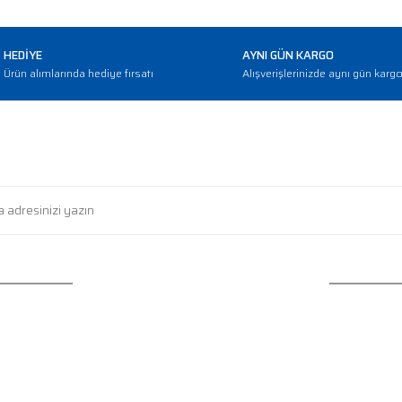
HEDİYE
AYNI GÜN KARGO
Ürün alımlarında hediye fırsatı
Alışverişlerinizde aynı gün karg
E-BÜLTEN
Haber bültenimize abone olarak güncellemerden haberdar olun
HİZMETLERİ
KATEGORİLER
ğişim
Protein Tozu
ip
Amino Asit