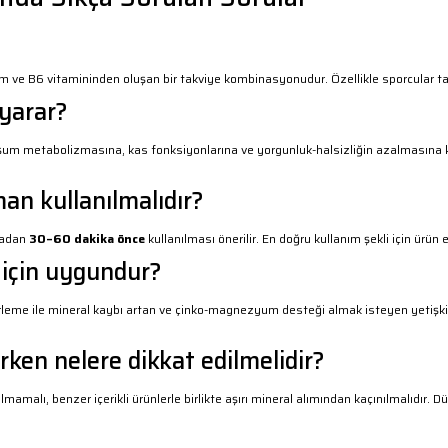
ve B6 vitamininden oluşan bir takviye kombinasyonudur. Özellikle sporcular tara
yarar?
um metabolizmasına, kas fonksiyonlarına ve yorgunluk-halsizliğin azalmasına katk
n kullanılmalıdır?
madan
30–60 dakika önce
kullanılması önerilir. En doğru kullanım şekli için ürün 
için uygundur?
rleme ile mineral kaybı artan ve çinko-magnezyum desteği almak isteyen yetişkin
rken nelere dikkat edilmelidir?
mamalı, benzer içerikli ürünlerle birlikte aşırı mineral alımından kaçınılmalıdır. 