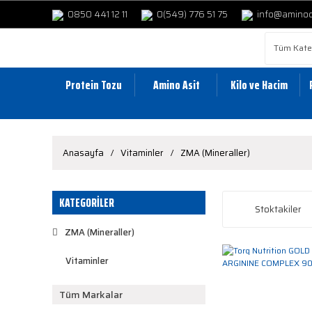
0850 441 12 11
0(549) 776 51 75
info@amino
Protein Tozu
Amino Asit
Kilo ve Hacim
Anasayfa
Vitaminler
ZMA (Mineraller)
KATEGORİLER
Stoktakiler
ZMA (Mineraller)
Vitaminler
Tüm Markalar