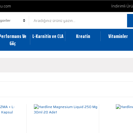
cu.com
İndirimli Ür
Performans Ve
L-Karnitin ve CLA
Kreatin
Vitaminler
Güç