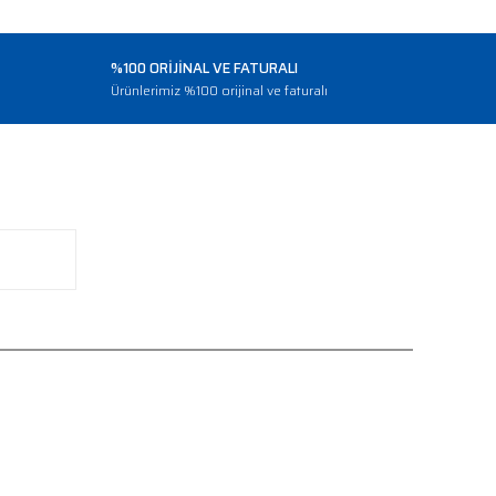
%100 ORİJİNAL VE FATURALI
o
Ürünlerimiz %100 orijinal ve faturalı
BİZİ TAKİP EDİN
Facebook
Instagram