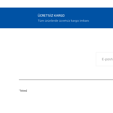
ÜCRETSİZ KARGO
Tüm ürünlerde ücretsiz kargo imkanı
```html
KURUMSAL
MÜŞTERİ 
Hakkımızda
İade ve De
Yeni Üyelik
Sipariş Tak