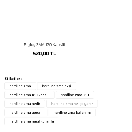
BigJoy ZMA 120 Kapsül
520,00 TL
Etiketler :
hardline zma
hardline zma ekşi
hardline zma 180 kapsül
hardline zma 180
hardline zma nedir
hardline zma ne işe yarar
hardline zma yorum
hardline zma kullanımı
hardline zma nasıl kullanılır