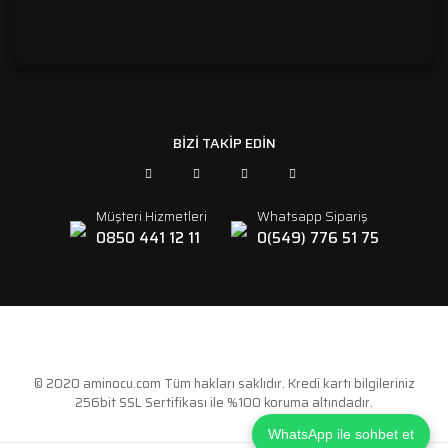
```
BİZİ TAKİP EDİN
Müşteri Hizmetleri
Whatsapp Sipariş
0850 441 12 11
0(549) 776 51 75
© 2020 aminocu.com Tüm hakları saklıdır. Kredi kartı bilgileriniz
256bit SSL Sertifikası ile %100 koruma altındadır.
WhatsApp ile sohbet et