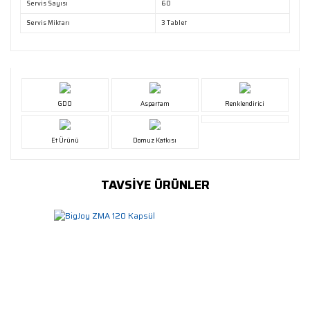
Servis Sayısı
60
Servis Miktarı
3 Tablet
GDO
Aspartam
Renklendirici
Et Ürünü
Domuz Katkısı
TAVSİYE ÜRÜNLER