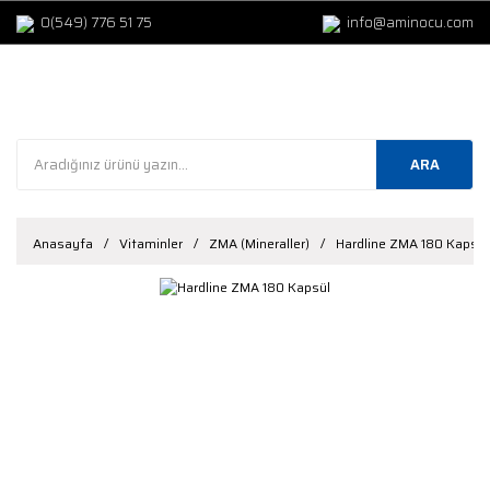
0(549) 776 51 75
info@aminocu.com
ARA
Anasayfa
Vitaminler
ZMA (Mineraller)
Hardline ZMA 180 Kapsül