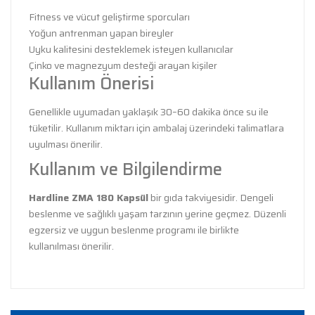
Fitness ve vücut geliştirme sporcuları
Yoğun antrenman yapan bireyler
Uyku kalitesini desteklemek isteyen kullanıcılar
Çinko ve magnezyum desteği arayan kişiler
Kullanım Önerisi
Genellikle uyumadan yaklaşık 30–60 dakika önce su ile
tüketilir. Kullanım miktarı için ambalaj üzerindeki talimatlara
uyulması önerilir.
Kullanım ve Bilgilendirme
Hardline ZMA 180 Kapsül
bir gıda takviyesidir. Dengeli
beslenme ve sağlıklı yaşam tarzının yerine geçmez. Düzenli
egzersiz ve uygun beslenme programı ile birlikte
kullanılması önerilir.
Bu ürünün fiyat bilgisi, resim, ürün açıklamalarında ve
diğer konularda yetersiz gördüğünüz noktaları öneri