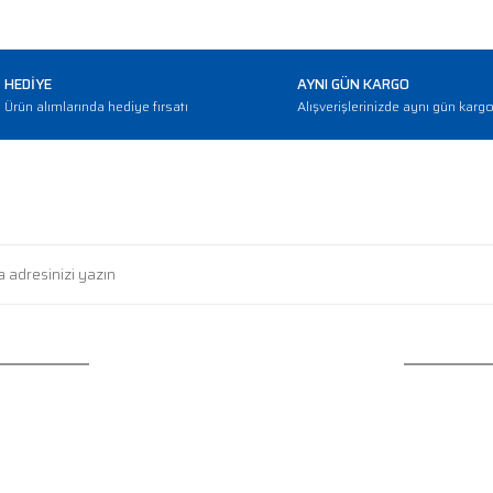
HEDİYE
AYNI GÜN KARGO
Ürün alımlarında hediye fırsatı
Alışverişlerinizde aynı gün karg
E-BÜLTEN
Haber bültenimize abone olarak güncellemerden haberdar olun
HİZMETLERİ
KATEGORİLER
ğişim
Protein Tozu