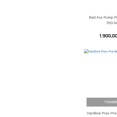
Bad Ass Pump P
350 G
1.900,0
TÜKEN
Hardline Prex Pr