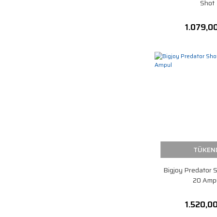
Shot
1.079,0
TÜKEN
Bigjoy Predator S
20 Amp
1.520,0