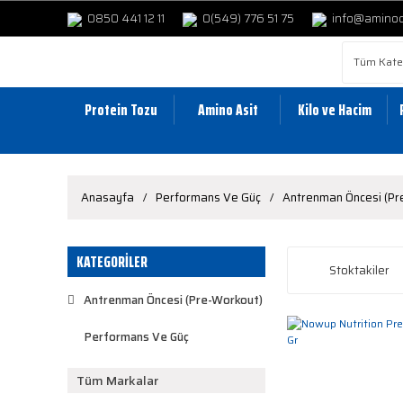
0850 441 12 11
0(549) 776 51 75
info@amino
Protein Tozu
Amino Asit
Kilo ve Hacim
Anasayfa
Performans Ve Güç
Antrenman Öncesi (Pr
KATEGORİLER
Stoktakiler
Antrenman Öncesi (Pre-Workout)
Performans Ve Güç
Tüm Markalar