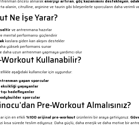
antrenman öncesi alınarak
enerjiyi artıran
,
güç kazanımını destekleyen
,
odak
beta-alanin, citrulline, arginine ve taurin gibi bileşenlerle sporcuların daha veri
t Ne İşe Yarar?
seltir
ve antrenmana hazırlar
e mental performansı güçlendirir
rak
kaslara giden kan akışını destekler
aha yüksek performans sunar
e daha uzun antrenman yapmaya yardımcı olur
-Workout Kullanabilir?
llikle aşağıdaki kullanıcılar için uygundur:
ntrenman yapan sporcular
 eksikliği yaşayanlar
tışı hedefleyenler
bodybuilder sporcular
nocu’dan Pre-Workout Almalısınız?
r için en etkili
%100 orijinal pre-workout
ürünlerini bir araya getiriyoruz.
Güve
nizi kısa sürede teslim ediyoruz. Daha güçlü, daha enerjik ve daha motive bir an