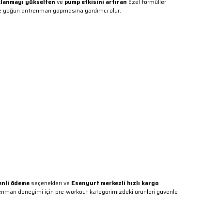
lanmayı yükselten
ve
pump etkisini artıran
özel formüller
mli ve yoğun antrenman yapmasına yardımcı olur.
nli ödeme
seçenekleri ve
Esenyurt merkezli hızlı kargo
trenman deneyimi için pre-workout kategorimizdeki ürünleri güvenle