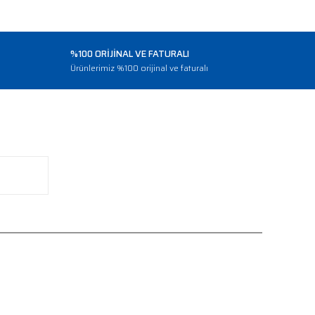
%100 ORİJİNAL VE FATURALI
o
Ürünlerimiz %100 orijinal ve faturalı
BİZİ TAKİP EDİN
Facebook
Instagram