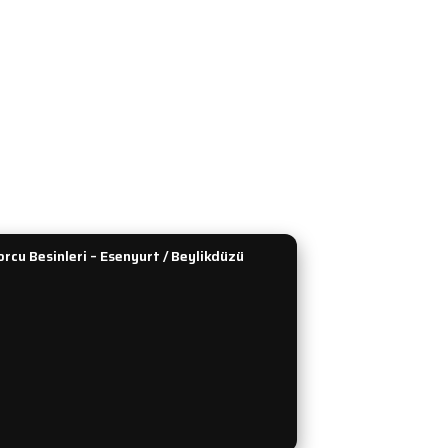
ip
Amino Asit
Güvenlik
Kilo ve Hacim
 Teslimat
L-Karnitin ve CLA
enekleri
Performans ve Güç
dirim Formu
Kreatin
lan Sorular
Tümünü Gör
rcu Besinleri – Esenyurt / Beylikdüzü