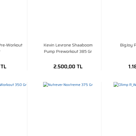
Pre-Workout
Kevin Levrone Shaaboom
BigJoy P
r
Pump Preworkout 385 Gr
 TL
2.500,00 TL
1.1