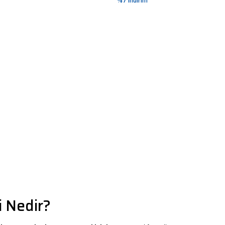
%7 indirim
 Nedir?