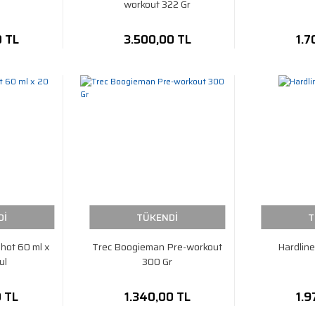
workout 322 Gr
0 TL
3.500,00 TL
1.7
Dİ
TÜKENDİ
T
hot 60 ml x
Trec Boogieman Pre-workout
Hardline
ul
300 Gr
0 TL
1.340,00 TL
1.9