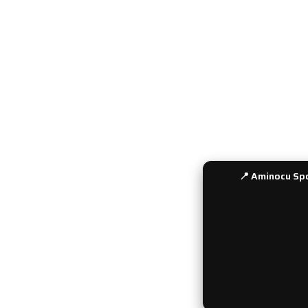
Yeni Üyelik
Sipariş Tak
Üyelik Girişi
Gizlilik ve 
Şifre Hatırlatma
Gün İçinde
Kullanıcı Bilgilerim
Ödeme Seç
Sepetim
Havale Bil
İletişim
Sıkça Soru
Bayi Girişi
📍 Aminocu Spo