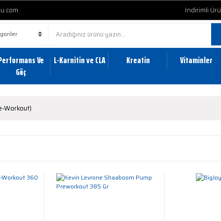
cu.com
İndirimli Ür
Performans Ve
L-Karnitin ve CLA
Kreatin
Vitaminler
Güç
e-Workout)