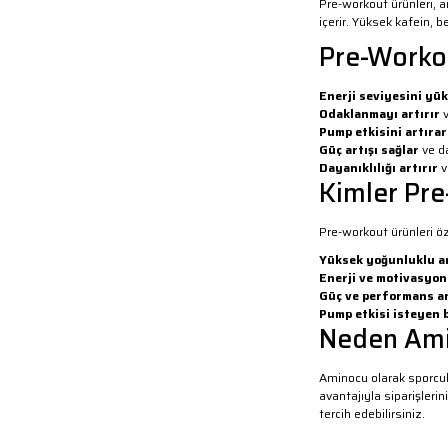
Pre-workout ürünleri, 
içerir. Yüksek kafein, 
Pre-Workou
Enerji seviyesini yük
Odaklanmayı artırır
v
Pump etkisini artıra
Güç artışı sağlar
ve d
Dayanıklılığı artırır
v
Kimler Pre
Pre-workout ürünleri öze
Yüksek yoğunluklu a
Enerji ve motivasyon
Güç ve performans ar
Pump etkisi isteyen 
Neden Ami
Aminocu olarak sporcula
avantajıyla siparişleri
tercih edebilirsiniz.