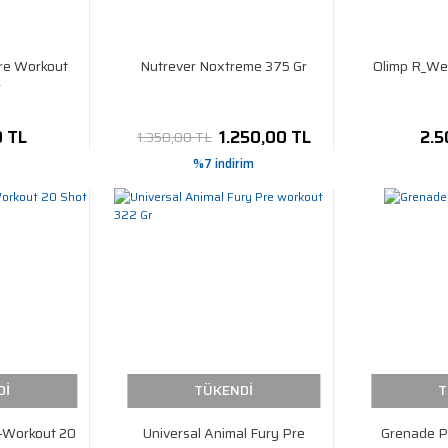
re Workout
Nutrever Noxtreme 375 Gr
Olimp R_Wei
r
0 TL
1.250,00 TL
2.5
1.350,00 TL
%7 indirim
Dİ
TÜKENDİ
T
e-Workout 20
Universal Animal Fury Pre
Grenade P