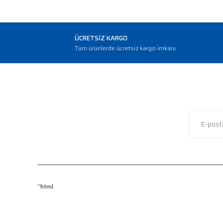
ÜCRETSİZ KARGO
Tüm ürünlerde ücretsiz kargo imkanı
```html
KURUMSAL
MÜŞTERİ 
Hakkımızda
İade ve De