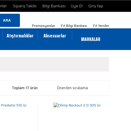
ünler
Sipariş Takibi
Bilgi Bankası
Üye Ol
Giriş Yap
ARA
Promosyonlar
Fit Bilgi Bankası
Fit Yeniler
Atıştırmalıklar
Aksesuarlar
MARKALAR
Toplam 17 ürün