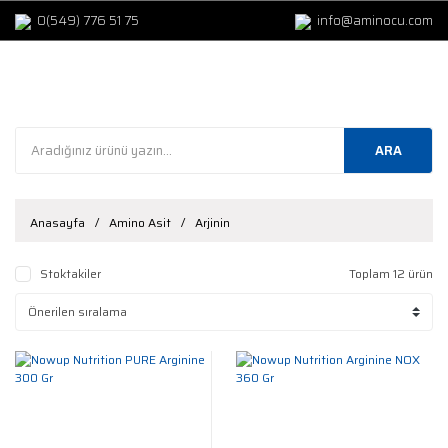
0(549) 776 51 75
info@aminocu.com
ARA
Anasayfa
Amino Asit
Arjinin
Stoktakiler
Toplam 12 ürün