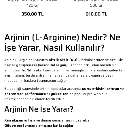
120 Gr
500 Gr
350,00 TL
810,00 TL
Arjinin (L-Arginine) Nedir? Ne
İşe Yarar, Nasıl Kullanılır?
Arjinin (L-Arginine), vücutta
nitrik oksit (NO)
üretimini artıran ve özellikle
damar genişlemesi (vasodilatasyon)
üzerinde etkili olan önemli bir
amino asittir. Nitrik oksit seviyelerinin artmasıyla birlikte kaslara giden kan
akışı hızlanır, bu da antrenman sırasında daha fazla oksijen ve besin
maddesinin kaslara taşınmasını sağlar.
Bu özelliği sayesinde arjinin, sporcular arasında
pump etkisini artıran
ve
antrenman performansını yükselten
en popüler pre-workout
desteklerinden biri olarak tercih edilir.
Arjinin Ne İşe Yarar?
Kan akışını artırır
ve damar genişlemesini destekler
Güç ve performans artışına katkı sağlar