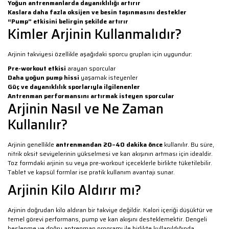
Yoğun antrenmanlarda dayanıklılığı artırır
Kaslara daha fazla oksijen ve besin taşınmasını destekler
“Pump” etkisini belirgin şekilde artırır
Kimler Arjinin Kullanmalıdır?
Arjinin takviyesi özellikle aşağıdaki sporcu grupları için uygundur:
Pre-workout etkisi
arayan sporcular
Daha yoğun pump hissi
yaşamak isteyenler
Güç ve dayanıklılık sporlarıyla ilgilenenler
Antrenman performansını artırmak isteyen sporcular
Arjinin Nasıl ve Ne Zaman
Kullanılır?
Arjinin genellikle
antrenmandan 20–40 dakika önce
kullanılır. Bu süre,
nitrik oksit seviyelerinin yükselmesi ve kan akışının artması için idealdir.
Toz formdaki arjinin su veya pre-workout içeceklerle birlikte tüketilebilir.
Tablet ve kapsül formlar ise pratik kullanım avantajı sunar.
Arjinin Kilo Aldırır mı?
Arjinin doğrudan kilo aldıran bir takviye değildir. Kalori içeriği düşüktür ve
temel görevi performans, pump ve kan akışını desteklemektir. Dengeli
beslenme ve doğru antrenman programı ile birlikte kullanıldığında