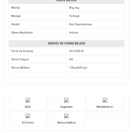
ÜRÜN BİLGİSİ
Gönder
Marka
Big Joy
Menşei
Türkiye
Hedef
Kas Yapılanması
Etken Maddeler
Arjinin
SERVİS VE FORM BİLGİSİ
Form ve Gramaj
Toz 500 Gr
Servis Sayısı
50
Servis Miktarı
1 Ölçek(10 gr)
GDO
Aspartam
Renklendirici
Et Ürünü
Domuz Katkısı