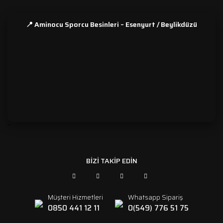
📍 Aminocu Sporcu Besinleri – Esenyurt / Beylikdüzü
```
BİZİ TAKİP EDİN
Müşteri Hizmetleri
Whatsapp Sipariş
0850 441 12 11
0(549) 776 51 75