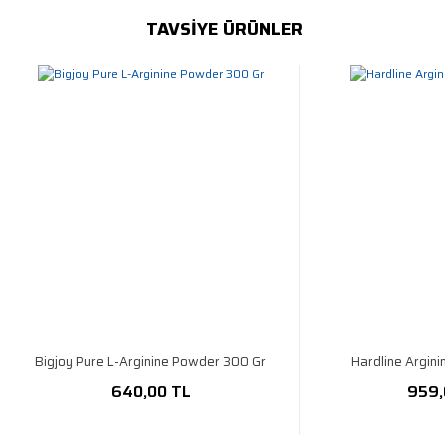
TAVSİYE ÜRÜNLER
Bigjoy Pure L-Arginine Powder 300 Gr
Hardline Argini
640,00 TL
959,