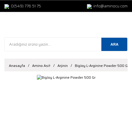
0(549) 776 51 75
info@aminocu.com
ARA
Anasayfa
Amino Asit
Arjinin
BigJoy L-Arginine Powder 500 Gr