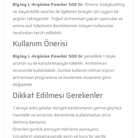
BigJoy L-Arginine Powder 500 Gr
, fitness, bodybuilding
ve dayanıklılık sporları ile ilgilenen bireyler için uygun bir
arginin takviyesidir. Yoğun antrenman yapan sporcular ve
amino asit tüketimini desteklemek isteyen kullanıcılar
tarafından tercih edilebilir.
Kullanım Önerisi
BigJoy L-Arginine Powder 500 Gr
genellikle 1 ölçek
ürünün su ile karıştırılmasıyla tüketilir. Antrenman
öncesinde kullanılabilir. Günlük kullanım miktarı kişinin
antrenman programına ve beslenme düzenine göre
değişebilir.
Dikkat Edilmesi Gerekenler
Takviye edici gıdalar dengeli beslenmenin yerine geçmez.
Hamilelik ve emzirme döneminde kullanmadan önce
doktora danışınız.
Önerilen günlük porsiyon miktarını aşmayınız.
Çocukların ulaşamayacağı serin ve kuru bir yerde