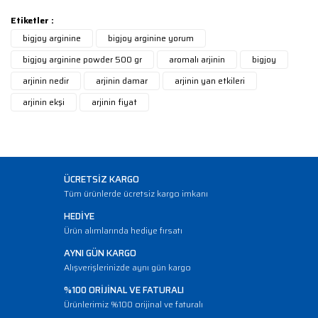
Etiketler :
bigjoy arginine
bigjoy arginine yorum
bigjoy arginine powder 500 gr
aromalı arjinin
bigjoy
arjinin nedir
arjinin damar
arjinin yan etkileri
arjinin ekşi
arjinin fiyat
ÜCRETSİZ KARGO
Tüm ürünlerde ücretsiz kargo imkanı
HEDİYE
Ürün alımlarında hediye fırsatı
AYNI GÜN KARGO
Alışverişlerinizde aynı gün kargo
%100 ORİJİNAL VE FATURALI
Ürünlerimiz %100 orijinal ve faturalı