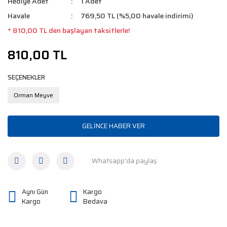
Hediye Adet
1 Adet
Havale
769,50 TL (%5,00 havale indirimi)
* 810,00 TL den başlayan taksitlerle!
810,00 TL
SEÇENEKLER
Orman Meyve
GELİNCE HABER VER
Whatsapp'da paylaş
Aynı Gün
Kargo
Kargo
Bedava