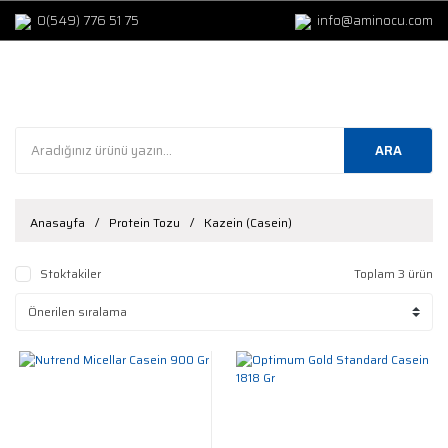
0(549) 776 51 75
info@aminocu.com
ARA
Anasayfa
Protein Tozu
Kazein (Casein)
Stoktakiler
Toplam 3 ürün