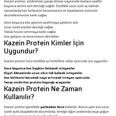
Kazein protein, sindiriminin yavaş olması sayesinde kaslara saatler
boyunca amino asit desteği sağlar. Özellikle uzun süre aç kalınan
zamanlarda kas kütlesinin korunmasına ve toparlanma sürecinin
desteklenmesine katkı sağlar.
Gece boyunca kas yıkımını azaltmaya yardımcı olur
Uzun süreli protein desteği sağlar
Tokluk hissini artırmaya katkı sağlar
Kas gelişimi ve korunmasını destekler
Kazein Protein Kimler İçin
Uygundur?
Kazein protein tozu özellikle şu hedeflere sahip sporcular için uygundur:
Gece boyunca kas kaybını önlemek isteyenler
Diyet döneminde uzun süre tok kalmak isteyenler
Kas kütlesini korumak veya artırmak isteyen sporcular
Yavaş sindirilen protein kaynağı arayanlar
Kazein Protein Ne Zaman
Kullanılır?
Kazein protein genellikle
yatmadan önce
kullanılır. Bunun yanı sıra uzun
süreli açlık oluşabilecek durumlarda, örneğin öğün aralarında veya yoğun