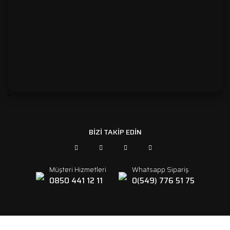
```
BİZİ TAKİP EDİN
Müşteri Hizmetleri
Whatsapp Sipariş
0850 441 12 11
0(549) 776 51 75