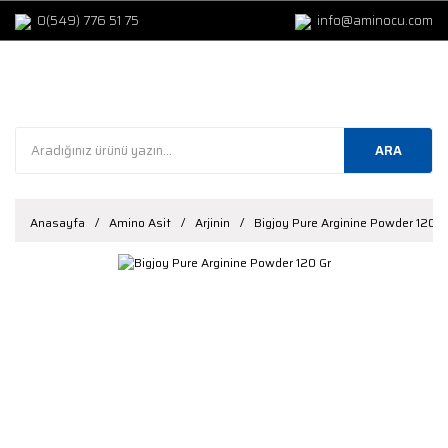
0(549) 776 51 75
info@aminocu.com
ARA
Anasayfa
Amino Asit
Arjinin
Bigjoy Pure Arginine Powder 120 G