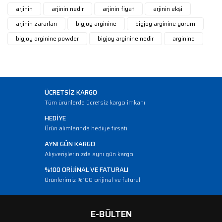
arjinin
arjinin nedir
arjinin fiyat
arjinin ekşi
arjinin zararları
bigjoy arginine
bigjoy arginine yorum
bigjoy arginine powder
bigjoy arginine nedir
arginine
ÜCRETSİZ KARGO
Tüm ürünlerde ücretsiz kargo imkanı
HEDİYE
Ürün alımlarında hediye fırsatı
AYNI GÜN KARGO
Alışverişlerinizde aynı gün kargo
%100 ORİJİNAL VE FATURALI
Ürünlerimiz %100 orijinal ve faturalı
E-BÜLTEN