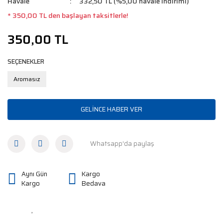
Havale
332,50 TL (%5,00 havale indirimi)
* 350,00 TL den başlayan taksitlerle!
350,00 TL
SEÇENEKLER
Aromasız
GELİNCE HABER VER
Whatsapp'da paylaş
Aynı Gün
Kargo
Kargo
Bedava