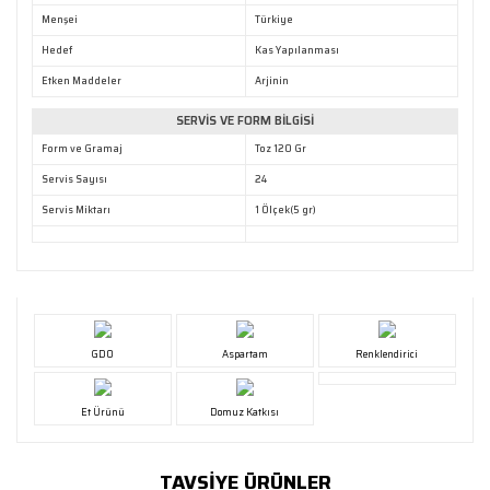
Gönder
Menşei
Türkiye
Hedef
Kas Yapılanması
Etken Maddeler
Arjinin
SERVİS VE FORM BİLGİSİ
Form ve Gramaj
Toz 120 Gr
Servis Sayısı
24
Servis Miktarı
1 Ölçek(5 gr)
GDO
Aspartam
Renklendirici
Et Ürünü
Domuz Katkısı
TAVSİYE ÜRÜNLER