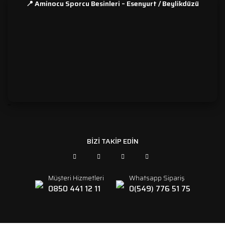
📍 Aminocu Sporcu Besinleri – Esenyurt / Beylikdüzü
```
BİZİ TAKİP EDİN
Müşteri Hizmetleri
Whatsapp Sipariş
0850 441 12 11
0(549) 776 51 75