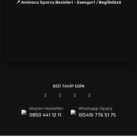
📍 Aminocu Sporcu Besinleri – Esenyurt / Beylikdüzü
```
BİZİ TAKİP EDİN
Müşteri Hizmetleri
Whatsapp Sipariş
0850 441 12 11
0(549) 776 51 75