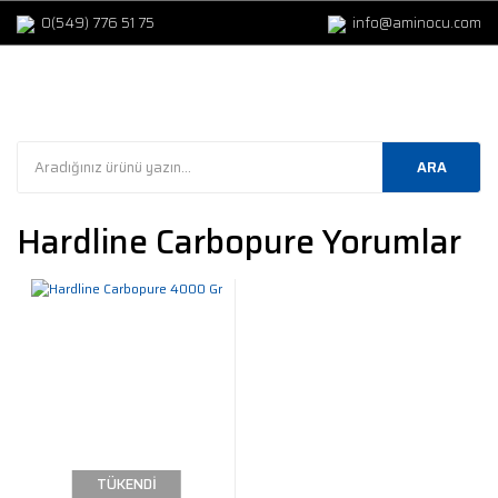
0(549) 776 51 75
info@aminocu.com
ARA
Hardline Carbopure Yorumlar
TÜKENDİ