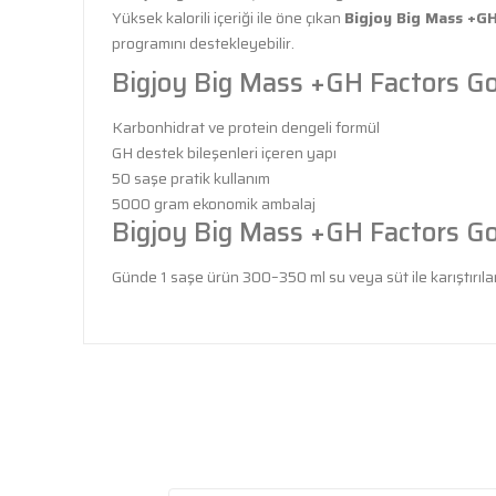
Yüksek kalorili içeriği ile öne çıkan
Bigjoy Big Mass +G
programını destekleyebilir.
Bigjoy Big Mass +GH Factors Go
Karbonhidrat ve protein dengeli formül
GH destek bileşenleri içeren yapı
50 saşe pratik kullanım
5000 gram ekonomik ambalaj
Bigjoy Big Mass +GH Factors G
Günde 1 saşe ürün 300–350 ml su veya süt ile karıştırılar
Bu ürünün fiyat bilgisi, resim, ürün açıklamalarında ve 
tarafımıza iletebilirsiniz.
Bu
Görüş ve önerileriniz için teşekkür ederiz.
Ürün resmi kalitesiz, bozuk veya görüntülenemiyor.