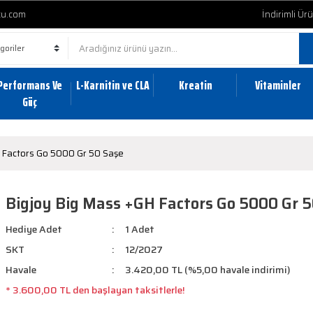
cu.com
İndirimli Ür
Performans Ve
L-Karnitin ve CLA
Kreatin
Vitaminler
Güç
 Factors Go 5000 Gr 50 Saşe
Bigjoy Big Mass +GH Factors Go 5000 Gr 5
Hediye Adet
1 Adet
SKT
12/2027
Havale
3.420,00 TL (%5,00 havale indirimi)
* 3.600,00 TL den başlayan taksitlerle!