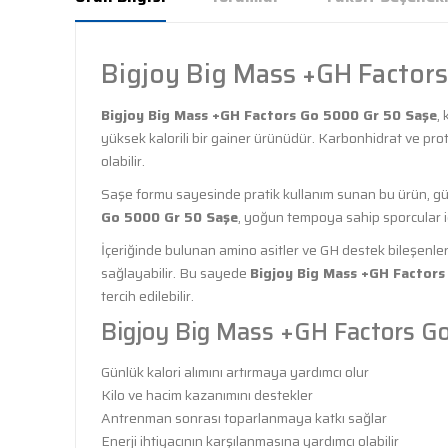
Bigjoy Big Mass +GH Factor
Bigjoy Big Mass +GH Factors Go 5000 Gr 50 Saşe
,
yüksek kalorili bir gainer ürünüdür. Karbonhidrat ve prot
olabilir.
Saşe formu sayesinde pratik kullanım sunan bu ürün, gün
Go 5000 Gr 50 Saşe
, yoğun tempoya sahip sporcular içi
İçeriğinde bulunan amino asitler ve GH destek bileşenleri
sağlayabilir. Bu sayede
Bigjoy Big Mass +GH Factors
tercih edilebilir.
Bigjoy Big Mass +GH Factors G
Günlük kalori alımını artırmaya yardımcı olur
Kilo ve hacim kazanımını destekler
Antrenman sonrası toparlanmaya katkı sağlar
Enerji ihtiyacının karşılanmasına yardımcı olabilir