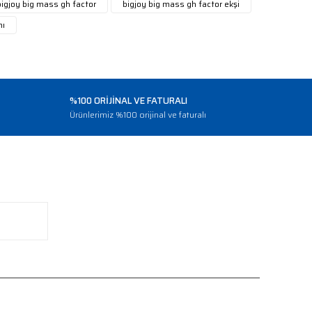
bigjoy big mass gh factor
bigjoy big mass gh factor ekşi
nı
%100 ORİJİNAL VE FATURALI
o
Ürünlerimiz %100 orijinal ve faturalı
BİZİ TAKİP EDİN