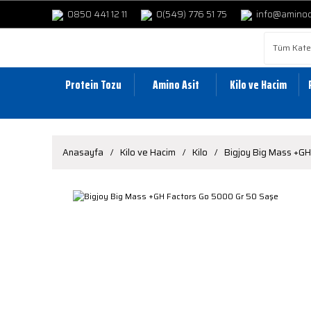
0850 441 12 11
0(549) 776 51 75
info@amino
Protein Tozu
Amino Asit
Kilo ve Hacim
Anasayfa
Kilo ve Hacim
Kilo
Bigjoy Big Mass +GH