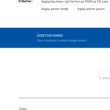
Ürün açıklamasında eksik bilgiler bulunuyor.
Etiketler :
bigjoy big mass +gh factors go 5000 gr 50 saşe
Ürün bilgilerinde hatalar bulunuyor.
bigjoy gainer içeriği
bigjoy gainer yorum
Ürün fiyatı diğer sitelerden daha pahalı.
Bu ürüne benzer farklı alternatifler olmalı.
ÜCRETSİZ KARGO
Tüm ürünlerde ücretsiz kargo imkanı
```html