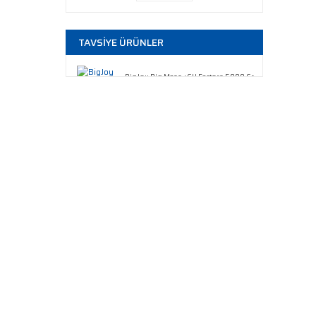
TAVSİYE ÜRÜNLER
BigJoy Big Mass +GH Factors 5000 Gr
3.300,00 TL
BigJoy Big Mass +GH Factors 3000 Gr
2.250,00 TL
Optimum Nutrition Serious Mass Karbonhidrat 5450 gr
5.400,00 TL
Hardline Progainer 5000 Gr
3.969,00 TL
Hardline Progainer 3000 Gr
2.669,00 TL