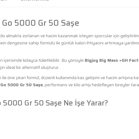
s Go 5000 Gr 50 Saşe
 kilo almakta zorlanan ve hacim kazanmak isteyen sporcular için geliştirilm
ein dengesine sahip formülü ile günlük kalori ihtiyacını artırmaya yardımc
 içerisinde kolayca tüketilebilir. Bu yönüyle
Bigjoy Big Mass +GH Fact
n ideal bir alternatif oluşturur.
 ile öne çıkan formül, düzenli kullanımda kas gelişimi ve hacim artışına ka
 Go 5000 Gr 50 Saşe
, performans ve kilo artışı hedefleyen bireyler tar
o 5000 Gr 50 Saşe Ne İşe Yarar?