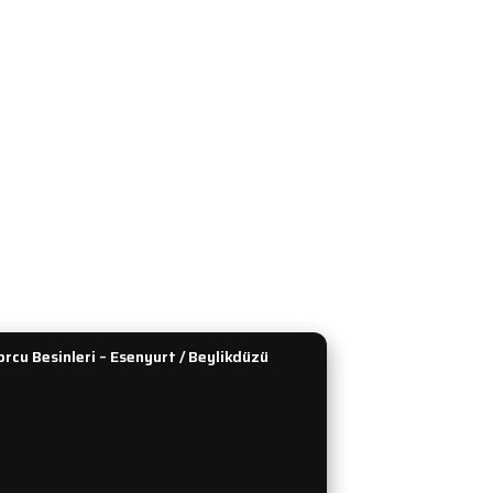
HİZMETLERİ
KATEGORİLER
ğişim
Protein Tozu
ip
Amino Asit
Güvenlik
Kilo ve Hacim
 Teslimat
L-Karnitin ve CLA
enekleri
Performans ve Güç
dirim Formu
Kreatin
lan Sorular
Tümünü Gör
rcu Besinleri – Esenyurt / Beylikdüzü