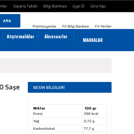
ünler
Sipariş Takibi
Bilgi Bankası
Üye Ol
Giriş Yap
ARA
Promosyonlar
Fit Bilgi Bankası
Fit Yeniler
Atıştırmalıklar
Aksesuarlar
MARKALAR
0 Saşe
BESİN BİLGİLERİ
Miktar
100 gr
Enerji
396 kcal
Yağ
0,72 g
Karbonhidrat
77,7 g