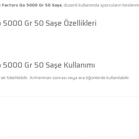
H Factors Go 5000 Gr 50 Saşe
, düzenli kullanımda sporcuların beslen
 5000 Gr 50 Saşe Özellikleri
o 5000 Gr 50 Saşe Kullanımı
ak tüketilebilir. Antrenman sonrası veya ara öğünlerde kullanılabilir.
diğer konularda yetersiz gördüğünüz noktaları öneri formunu kullanarak
 ürüne ilk yorumu siz yapın!
Yorum Yaz