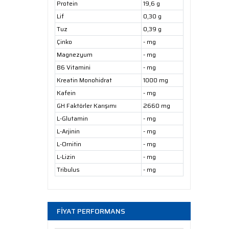
Protein
19,6 g
Lif
0,30 g
Tuz
0,39 g
Çinko
- mg
Magnezyum
- mg
B6 Vitamini
- mg
Kreatin Monohidrat
1000 mg
Kafein
- mg
GH Faktörler Karışımı
2660 mg
L-Glutamin
- mg
L-Arjinin
- mg
L-Ornitin
- mg
L-Lizin
- mg
Tribulus
- mg
FİYAT PERFORMANS