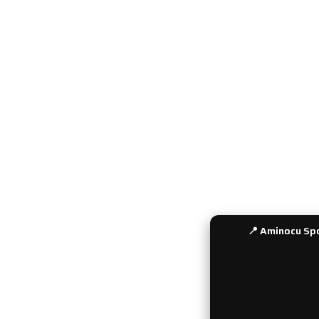
KURUMSAL
MÜŞTERİ 
Hakkımızda
İade ve De
Yeni Üyelik
Sipariş Tak
Üyelik Girişi
Gizlilik ve 
Şifre Hatırlatma
Gün İçinde
Kullanıcı Bilgilerim
Ödeme Seç
Sepetim
Havale Bil
İletişim
Sıkça Soru
Bayi Girişi
📍 Aminocu Spo