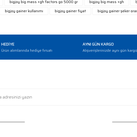
bigjoy big mass +gh factors go 5000 gr
bigjoy big mass +gh
bigjoy gainer kullanımı
bigjoy gainer fiyat
bigjoy gainer şeker ora
HEDİYE
AYNI GÜN KARGO
Ürün alımlarında hediye fırsatı
Alışverişlerinizde aynı gün karg
E-BÜLTEN
Gönder
Haber bültenimize abone olarak güncellemerden haberdar olun