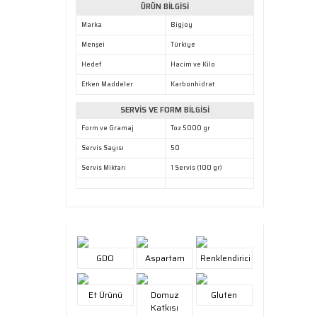
ÜRÜN BİLGİSİ
Marka
Bigjoy
Menşei
Türkiye
Hedef
Hacim ve Kilo
Etken Maddeler
Karbonhidrat
SERVİS VE FORM BİLGİSİ
Form ve Gramaj
Toz 5000 gr
Servis Sayısı
50
Servis Miktarı
1 Servis (100 gr)
GDO
Aspartam
Renklendirici
Et Ürünü
Domuz
Gluten
Katkısı