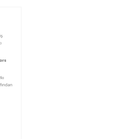
Olimp Gain Bolic 6000 3500 Gr
3.750,00 TL
Olimp Gain Bolic 6000 1000 Gr
1.250,00 TL
iş
TÜKENDİ
ı
Optimum Serious Mass 2727 Gr
2.050,00 TL
ors
tkı
afından