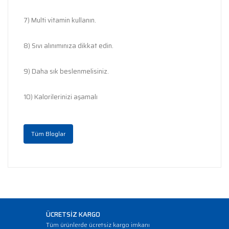
7) Multi vitamin kullanın.
8) Sıvı alınımınıza dikkat edin.
9) Daha sık beslenmelisiniz.
10) Kalorilerinizi aşamalı
Tüm Bloglar
ÜCRETSİZ KARGO
Tüm ürünlerde ücretsiz kargo imkanı