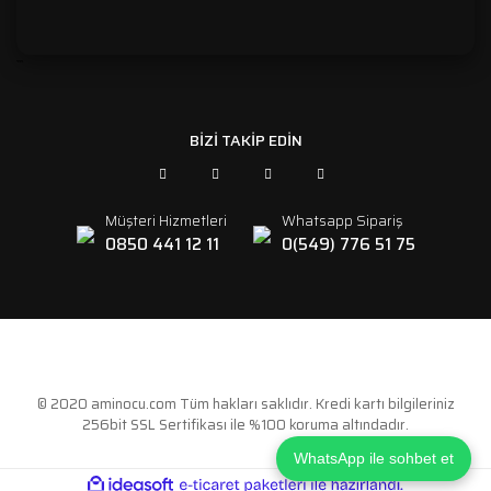
```
BİZİ TAKİP EDİN
Müşteri Hizmetleri
Whatsapp Sipariş
0850 441 12 11
0(549) 776 51 75
© 2020 aminocu.com Tüm hakları saklıdır. Kredi kartı bilgileriniz
256bit SSL Sertifikası ile %100 koruma altındadır.
WhatsApp ile sohbet et
ile
ideasoft
e-