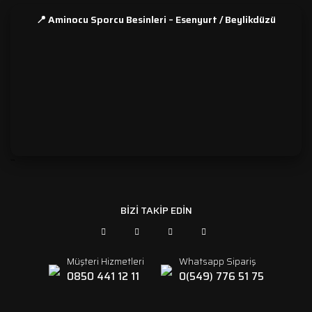
📍 Aminocu Sporcu Besinleri – Esenyurt / Beylikdüzü
```
BİZİ TAKİP EDİN
Müşteri Hizmetleri
Whatsapp Sipariş
0850 441 12 11
0(549) 776 51 75