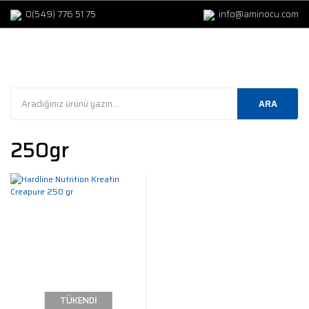
0(549) 776 51 75
info@aminocu.com
ARA
250gr
TÜKENDİ