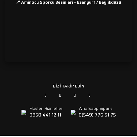
📍 Aminocu Sporcu Besinleri – Esenyurt / Beylikdüzü
```
BİZİ TAKİP EDİN
Müşteri Hizmetleri
Whatsapp Sipariş
0850 441 12 11
0(549) 776 51 75