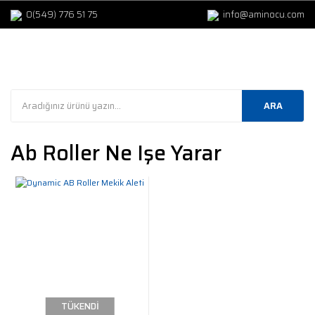
0(549) 776 51 75
info@aminocu.com
ARA
Ab Roller Ne Işe Yarar
TÜKENDİ