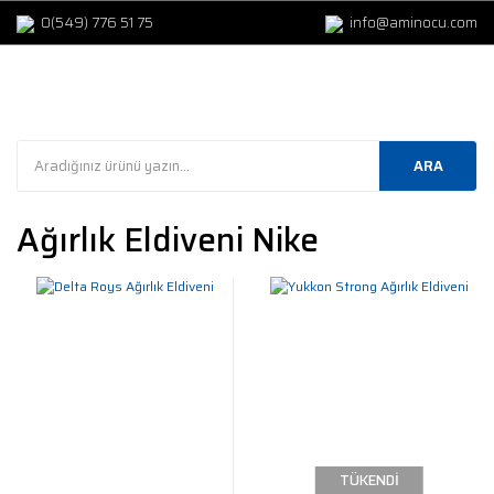
0(549) 776 51 75
info@aminocu.com
ARA
Ağırlık Eldiveni Nike
TÜKENDİ