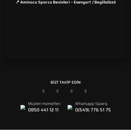
📍 Aminocu Sporcu Besinleri – Esenyurt / Beylikdüzü
```
BİZİ TAKİP EDİN
Müşteri Hizmetleri
Whatsapp Sipariş
0850 441 12 11
0(549) 776 51 75