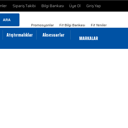
ünler
Sipariş Takibi
Bilgi Bankası
Üye Ol
Giriş Yap
ARA
Promosyonlar
Fit Bilgi Bankası
Fit Yeniler
Atıştırmalıklar
Aksesuarlar
MARKALAR