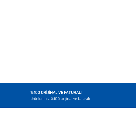
%100 ORİJİNAL VE FATURALI
o
Ürünlerimiz %100 orijinal ve faturalı