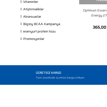
TÜKEN
Vitaminler
Atıştırmalıklar
Optimum Essent
Energy 27
Aksesuarlar
BigJoy BCAA Kampanya
365,00
esenyurt protein tozu
Promosyonlar
ÜCRETSİZ KARGO
Tüm ürünlerde ücretsiz kargo imkanı