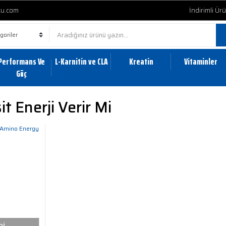
cu.com
İndirimli Ür
Performans Ve
L-Karnitin ve CLA
Kreatin
Vitaminler
Güç
t Enerji Verir Mi