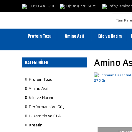
0850 441 12 11
0(549) 776 51 75
info@amino
Protein Tozu
Amino Asit
Kilo ve Hacim
Amino Asi
KATEGORİLER
Protein Tozu
Amino Asit
Kilo ve Hacim
Performans Ve Güç
L-Karnitin ve CLA
Kreatin