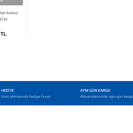
Dİ
ial Amino
0 Gr
 TL
HEDİYE
AYNI GÜN KARGO
Ürün alımlarında hediye fırsatı
Alışverişlerinizde aynı gün karg
E-BÜLTEN
Haber bültenimize abone olarak güncellemerden haberdar olun