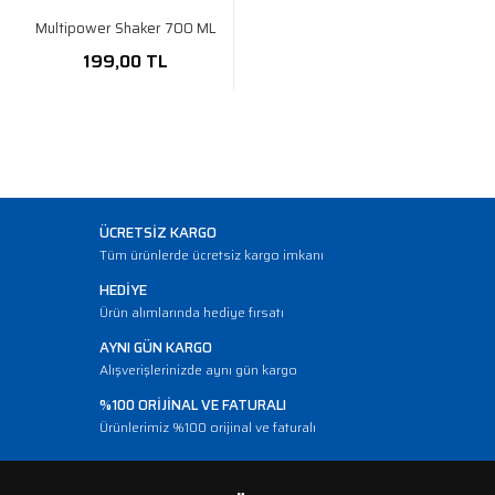
Multipower Shaker 700 ML
199,00 TL
ÜCRETSİZ KARGO
Tüm ürünlerde ücretsiz kargo imkanı
HEDİYE
Ürün alımlarında hediye fırsatı
AYNI GÜN KARGO
Alışverişlerinizde aynı gün kargo
%100 ORİJİNAL VE FATURALI
Ürünlerimiz %100 orijinal ve faturalı