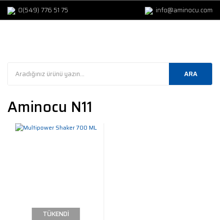
0(549) 776 51 75
info@aminocu.com
ARA
Aminocu N11
TÜKENDİ