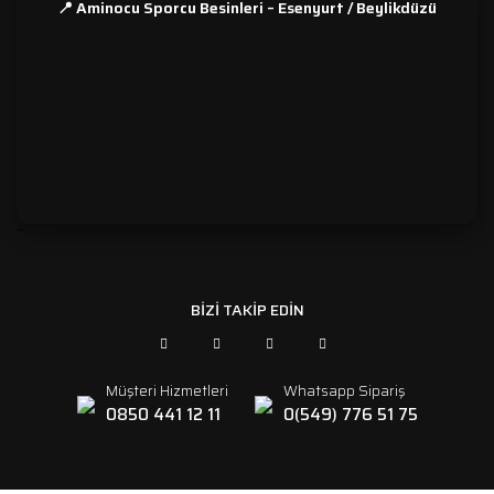
📍 Aminocu Sporcu Besinleri – Esenyurt / Beylikdüzü
```
BİZİ TAKİP EDİN
Müşteri Hizmetleri
Whatsapp Sipariş
0850 441 12 11
0(549) 776 51 75