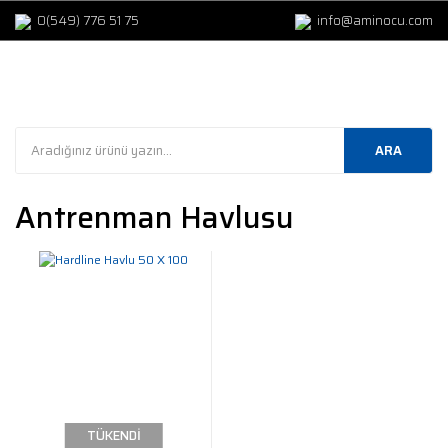
0(549) 776 51 75
info@aminocu.com
ARA
Antrenman Havlusu
TÜKENDİ