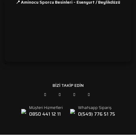
📍 Aminocu Sporcu Besinleri – Esenyurt / Beylikdüzü
```
BİZİ TAKİP EDİN
Müşteri Hizmetleri
Whatsapp Sipariş
0850 441 12 11
0(549) 776 51 75