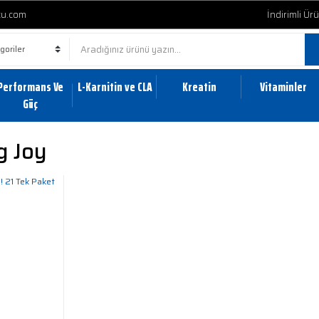
cu.com
İndirimli Ür
Performans Ve
L-Karnitin ve CLA
Kreatin
Vitaminler
Güç
ig Joy