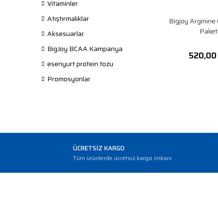
Vitaminler
Atıştırmalıklar
Bigjoy Arginine 
Paket
Aksesuarlar
BigJoy BCAA Kampanya
520,00
esenyurt protein tozu
Promosyonlar
ÜCRETSİZ KARGO
Tüm ürünlerde ücretsiz kargo imkanı