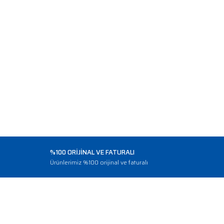
%100 ORİJİNAL VE FATURALI
o
Ürünlerimiz %100 orijinal ve faturalı