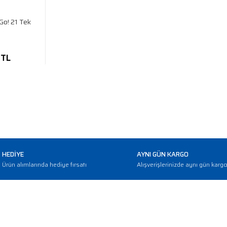
Go! 21 Tek
 TL
HEDİYE
AYNI GÜN KARGO
Ürün alımlarında hediye fırsatı
Alışverişlerinizde aynı gün karg
E-BÜLTEN
Haber bültenimize abone olarak güncellemerden haberdar olun