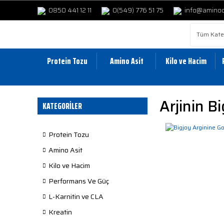
0850 441 12 11
0(549) 776 51 75
info@amino
Protein Tozu
Amino Asit
Kilo ve Hacim
Arjinin B
KATEGORİLER
Protein Tozu
Amino Asit
Kilo ve Hacim
Performans Ve Güç
L-Karnitin ve CLA
Kreatin