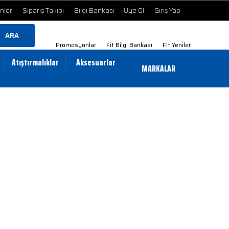
ünler
Sipariş Takibi
Bilgi Bankası
Üye Ol
Giriş Yap
ARA
Promosyonlar
Fit Bilgi Bankası
Fit Yeniler
Atıştırmalıklar
Aksesuarlar
MARKALAR