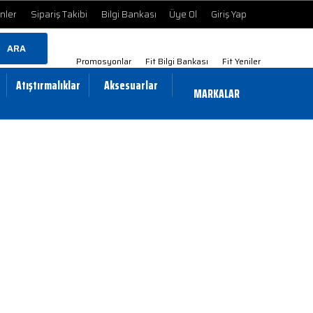
ünler
Sipariş Takibi
Bilgi Bankası
Üye Ol
Giriş Yap
ARA
Promosyonlar
Fit Bilgi Bankası
Fit Yeniler
Atıştırmalıklar
Aksesuarlar
MARKALAR