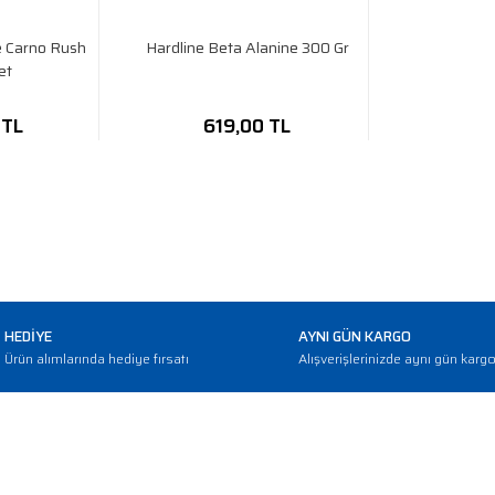
e Carno Rush
Hardline Beta Alanine 300 Gr
et
 TL
619,00 TL
HEDİYE
AYNI GÜN KARGO
Ürün alımlarında hediye fırsatı
Alışverişlerinizde aynı gün karg
E-BÜLTEN
Haber bültenimize abone olarak güncellemerden haberdar olun