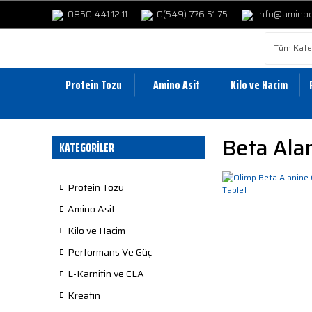
0850 441 12 11
0(549) 776 51 75
info@amino
Protein Tozu
Amino Asit
Kilo ve Hacim
Beta Alan
KATEGORİLER
Protein Tozu
Amino Asit
Kilo ve Hacim
Performans Ve Güç
L-Karnitin ve CLA
Kreatin