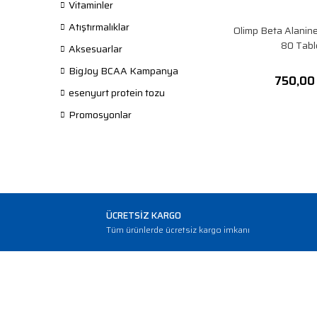
Vitaminler
Atıştırmalıklar
Olimp Beta Alanin
80 Tabl
Aksesuarlar
BigJoy BCAA Kampanya
750,00
esenyurt protein tozu
Promosyonlar
ÜCRETSİZ KARGO
Tüm ürünlerde ücretsiz kargo imkanı