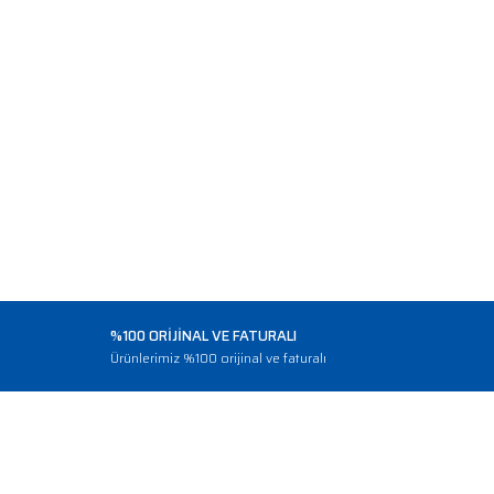
%100 ORİJİNAL VE FATURALI
o
Ürünlerimiz %100 orijinal ve faturalı