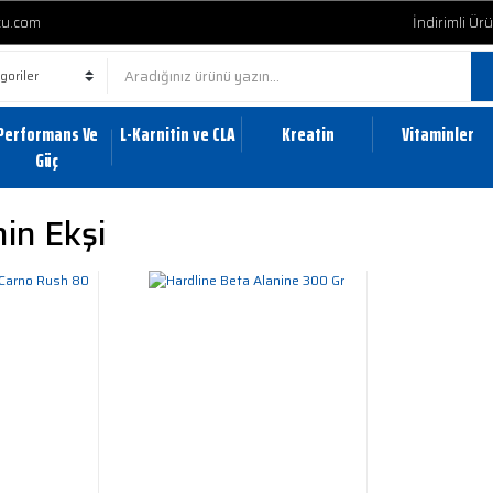
cu.com
İndirimli Ür
Performans Ve
L-Karnitin ve CLA
Kreatin
Vitaminler
Güç
in Ekşi