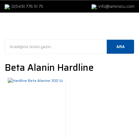
0(549) 776 51 75
info@aminocu.com
ARA
Beta Alanin Hardline