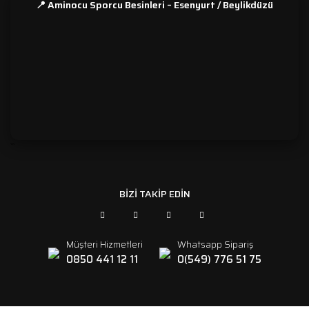
📍 Aminocu Sporcu Besinleri – Esenyurt / Beylikdüzü
```
BİZİ TAKİP EDİN
Müşteri Hizmetleri
Whatsapp Sipariş
0850 441 12 11
0(549) 776 51 75