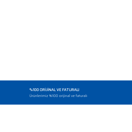
%100 ORİJİNAL VE FATURALI
o
Ürünlerimiz %100 orijinal ve faturalı