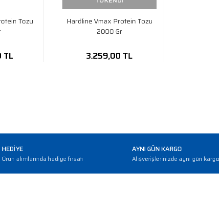
TÜKENDİ
rotein Tozu
Hardline Vmax Protein Tozu
r
2000 Gr
0 TL
3.259,00 TL
HEDİYE
AYNI GÜN KARGO
Ürün alımlarında hediye fırsatı
Alışverişlerinizde aynı gün karg
E-BÜLTEN
Haber bültenimize abone olarak güncellemerden haberdar olun