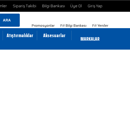
ünler
Sipariş Takibi
Bilgi Bankası
Üye Ol
Giriş Yap
ARA
Promosyonlar
Fit Bilgi Bankası
Fit Yeniler
Atıştırmalıklar
Aksesuarlar
MARKALAR