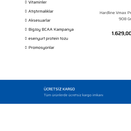
Vitaminler
Atıştırmalıklar
Hardline Vmax P
908 G
Aksesuarlar
BigJoy BCAA Kampanya
1.629,0
esenyurt protein tozu
Promosyonlar
ÜCRETSİZ KARGO
Tüm ürünlerde ücretsiz kargo imkanı