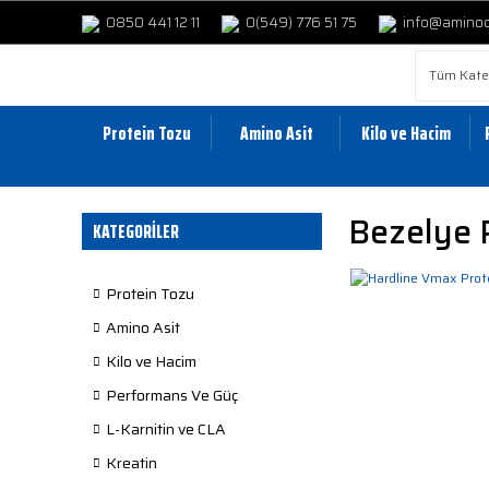
0850 441 12 11
0(549) 776 51 75
info@amino
Protein Tozu
Amino Asit
Kilo ve Hacim
Bezelye 
KATEGORİLER
Protein Tozu
Amino Asit
Kilo ve Hacim
Performans Ve Güç
L-Karnitin ve CLA
Kreatin