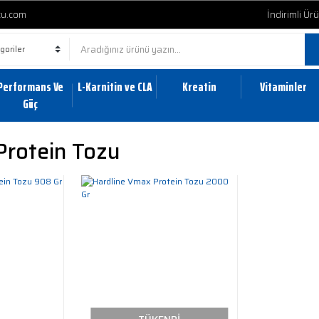
cu.com
İndirimli Ür
Performans Ve
L-Karnitin ve CLA
Kreatin
Vitaminler
Güç
Protein Tozu