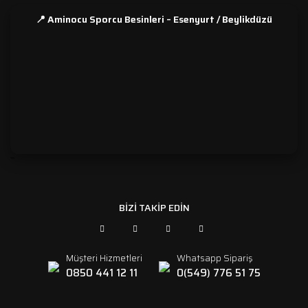
📍 Aminocu Sporcu Besinleri – Esenyurt / Beylikdüzü
```
BİZİ TAKİP EDİN
Müşteri Hizmetleri
Whatsapp Sipariş
0850 441 12 11
0(549) 776 51 75