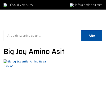
0(549) 776 51 75
info@aminocu.com
ARA
Big Joy Amino Asit