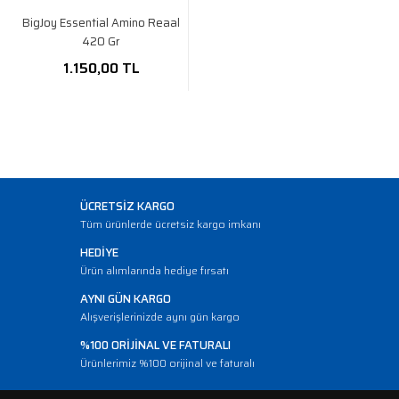
BigJoy Essential Amino Reaal
420 Gr
1.150,00 TL
ÜCRETSİZ KARGO
Tüm ürünlerde ücretsiz kargo imkanı
HEDİYE
Ürün alımlarında hediye fırsatı
AYNI GÜN KARGO
Alışverişlerinizde aynı gün kargo
%100 ORİJİNAL VE FATURALI
Ürünlerimiz %100 orijinal ve faturalı