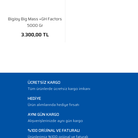
BigJoy Big Mass +GH Factors
5000 Gr
3.300,00 TL
ÜCRETSİZ KARGO
Tüm ürünlerde ücretsiz kargo imkanı
HEDİYE
Ürün alımlarında hediye fırsatı
AYNI GÜN KARGO
Alışverişlerinizde aynı gün kargo
%100 ORİJİNAL VE FATURALI
Ürünlerimiz %100 orijinal ve faturalı