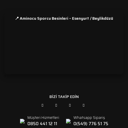
📍 Aminocu Sporcu Besinleri – Esenyurt / Beylikdüzü
```
BİZİ TAKİP EDİN
Müşteri Hizmetleri
Whatsapp Sipariş
0850 441 12 11
0(549) 776 51 75