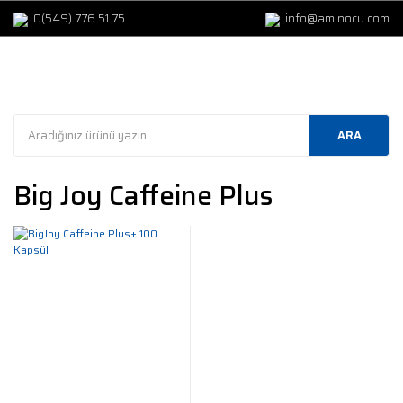
0(549) 776 51 75
info@aminocu.com
ARA
Big Joy Caffeine Plus