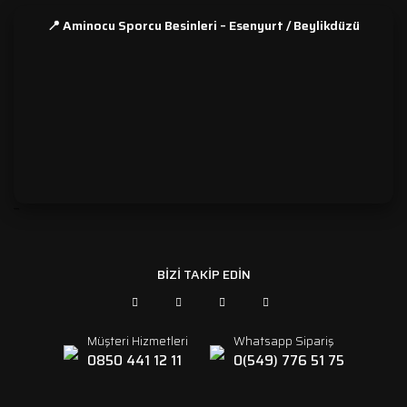
📍 Aminocu Sporcu Besinleri – Esenyurt / Beylikdüzü
```
BİZİ TAKİP EDİN
Müşteri Hizmetleri
Whatsapp Sipariş
0850 441 12 11
0(549) 776 51 75