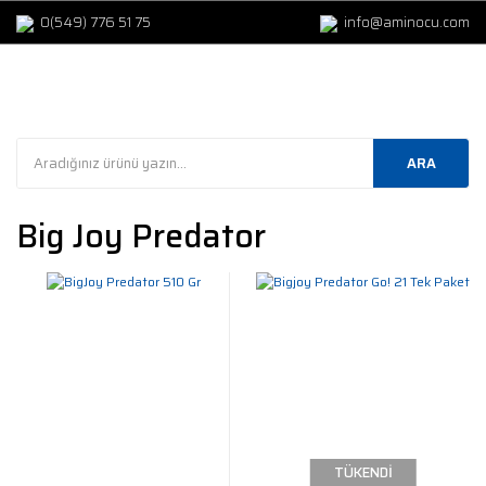
0(549) 776 51 75
info@aminocu.com
ARA
Big Joy Predator
TÜKENDİ