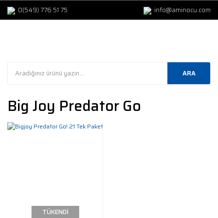
0(549) 776 51 75
info@aminocu.com
ARA
Big Joy Predator Go
TÜKENDİ