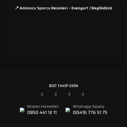
📍 Aminocu Sporcu Besinleri – Esenyurt / Beylikdüzü
```
BİZİ TAKİP EDİN
Müşteri Hizmetleri
Whatsapp Sipariş
0850 441 12 11
0(549) 776 51 75