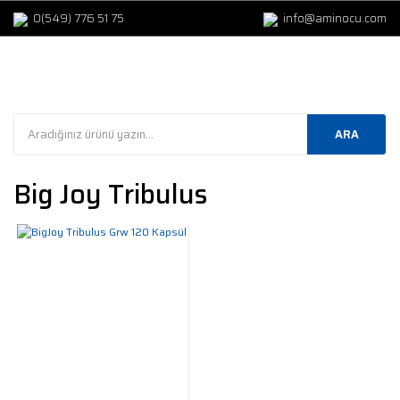
0(549) 776 51 75
info@aminocu.com
ARA
Big Joy Tribulus