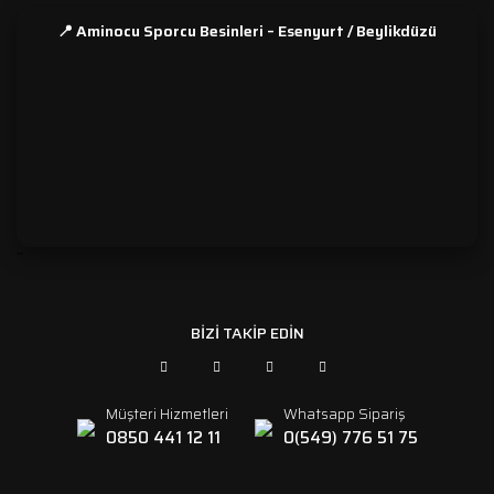
📍 Aminocu Sporcu Besinleri – Esenyurt / Beylikdüzü
```
BİZİ TAKİP EDİN
Müşteri Hizmetleri
Whatsapp Sipariş
0850 441 12 11
0(549) 776 51 75