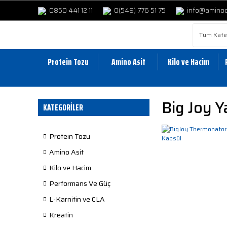
0850 441 12 11
0(549) 776 51 75
info@amino
Protein Tozu
Amino Asit
Kilo ve Hacim
Big Joy Y
KATEGORİLER
Protein Tozu
Amino Asit
Kilo ve Hacim
Performans Ve Güç
L-Karnitin ve CLA
Kreatin