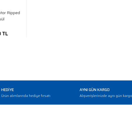
tor Ripped
sül
0 TL
HEDİYE
AYNI GÜN KARGO
Ürün alımlarında hediye fırsatı
Alışverişlerinizde aynı gün karg
E-BÜLTEN
Haber bültenimize abone olarak güncellemerden haberdar olun