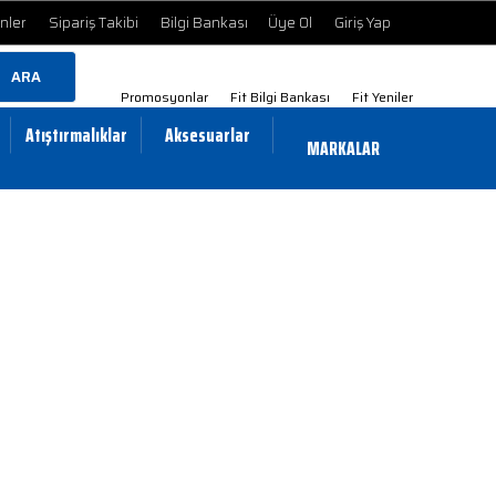
ünler
Sipariş Takibi
Bilgi Bankası
Üye Ol
Giriş Yap
ARA
Promosyonlar
Fit Bilgi Bankası
Fit Yeniler
Atıştırmalıklar
Aksesuarlar
MARKALAR