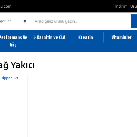
cu.com
İndirimli Ür
Performans Ve
L-Karnitin ve CLA
Kreatin
Vitaminler
Güç
ağ Yakıcı