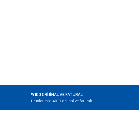
%100 ORİJİNAL VE FATURALI
o
Ürünlerimiz %100 orijinal ve faturalı