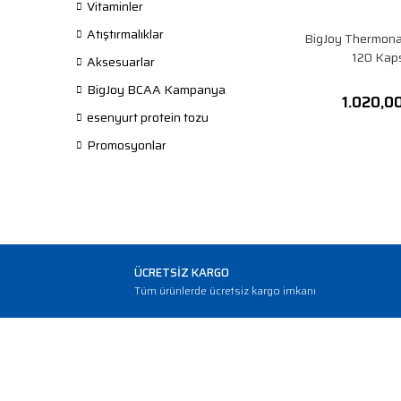
Vitaminler
Atıştırmalıklar
BigJoy Thermona
120 Kap
Aksesuarlar
BigJoy BCAA Kampanya
1.020,0
esenyurt protein tozu
Promosyonlar
ÜCRETSİZ KARGO
Tüm ürünlerde ücretsiz kargo imkanı