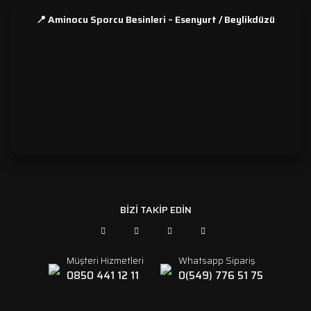
📍 Aminocu Sporcu Besinleri – Esenyurt / Beylikdüzü
```
BİZİ TAKİP EDİN
Müşteri Hizmetleri
Whatsapp Sipariş
0850 441 12 11
0(549) 776 51 75