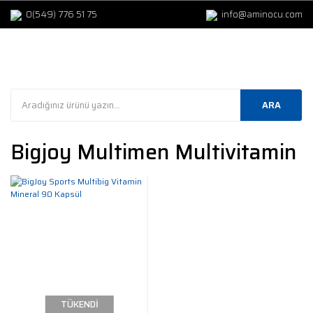
0(549) 776 51 75
info@aminocu.com
ARA
Bigjoy Multimen Multivitamin
TÜKENDİ