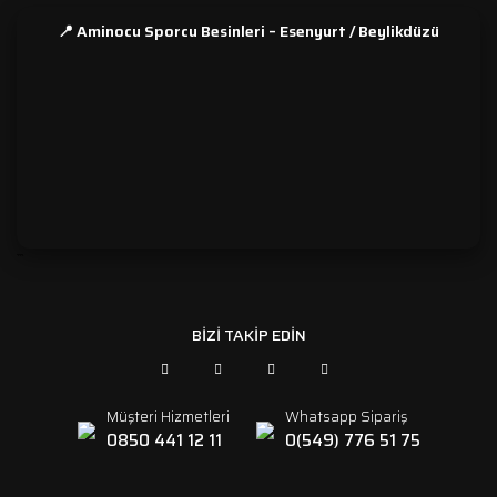
📍 Aminocu Sporcu Besinleri – Esenyurt / Beylikdüzü
```
BİZİ TAKİP EDİN
Müşteri Hizmetleri
Whatsapp Sipariş
0850 441 12 11
0(549) 776 51 75