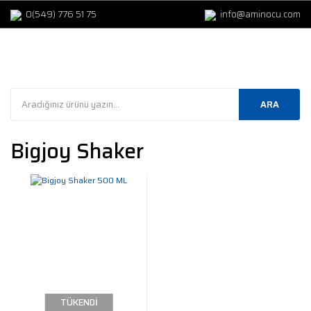
0(549) 776 51 75
info@aminocu.com
ARA
Bigjoy Shaker
TÜKENDİ