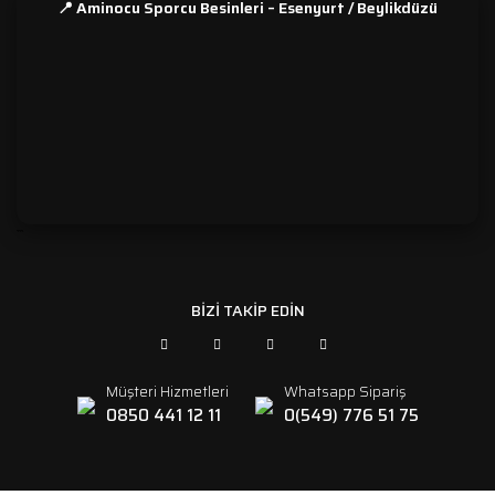
📍 Aminocu Sporcu Besinleri – Esenyurt / Beylikdüzü
```
BİZİ TAKİP EDİN
Müşteri Hizmetleri
Whatsapp Sipariş
0850 441 12 11
0(549) 776 51 75