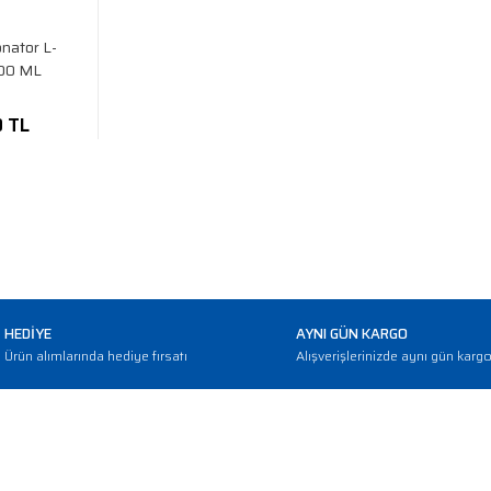
nator L-
000 ML
0 TL
HEDİYE
AYNI GÜN KARGO
Ürün alımlarında hediye fırsatı
Alışverişlerinizde aynı gün karg
E-BÜLTEN
Haber bültenimize abone olarak güncellemerden haberdar olun