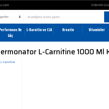
cu.com
İndirimli Ür
Performans Ve
L-Karnitin ve CLA
Kreatin
Vitaminler
Güç
hermonator L-Carnitine 1000 Ml 