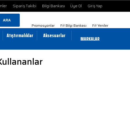
ünler
Sipariş Takibi
Bilgi Bankası
Üye Ol
Giriş Yap
ARA
Promosyonlar
Fit Bilgi Bankası
Fit Yeniler
Atıştırmalıklar
Aksesuarlar
MARKALAR
Kullananlar