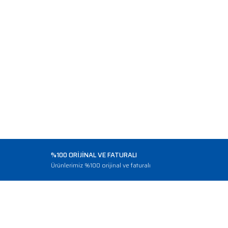
%100 ORİJİNAL VE FATURALI
o
Ürünlerimiz %100 orijinal ve faturalı