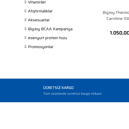
Vitaminler
Atıştırmalıklar
BigJoy Thermo
Carnitine 1
Aksesuarlar
BigJoy BCAA Kampanya
1.050,0
esenyurt protein tozu
Promosyonlar
ÜCRETSİZ KARGO
Tüm ürünlerde ücretsiz kargo imkanı