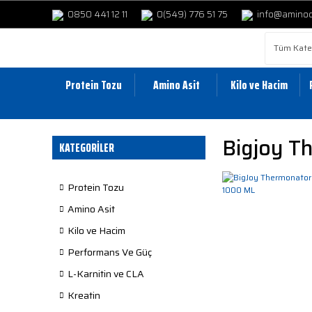
0850 441 12 11
0(549) 776 51 75
info@amino
Protein Tozu
Amino Asit
Kilo ve Hacim
Bigjoy T
KATEGORİLER
Protein Tozu
Amino Asit
Kilo ve Hacim
Performans Ve Güç
L-Karnitin ve CLA
Kreatin