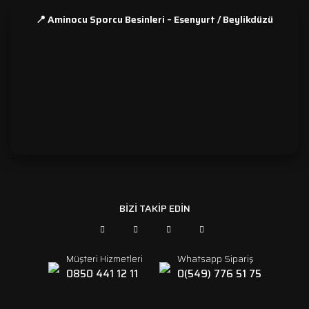
📍 Aminocu Sporcu Besinleri – Esenyurt / Beylikdüzü
```
BİZİ TAKİP EDİN
Müşteri Hizmetleri
Whatsapp Sipariş
0850 441 12 11
0(549) 776 51 75