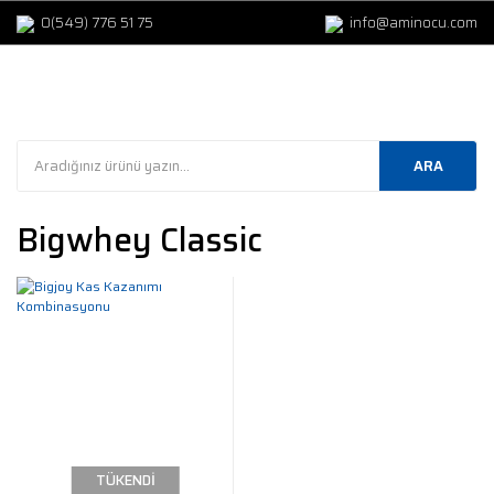
0(549) 776 51 75
info@aminocu.com
ARA
Bigwhey Classic
TÜKENDİ