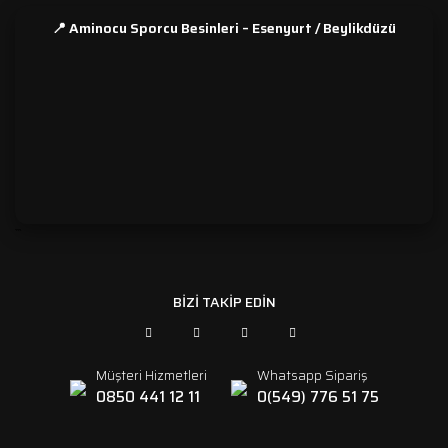
📍 Aminocu Sporcu Besinleri – Esenyurt / Beylikdüzü
```
BİZİ TAKİP EDİN
Müşteri Hizmetleri
Whatsapp Sipariş
0850 441 12 11
0(549) 776 51 75