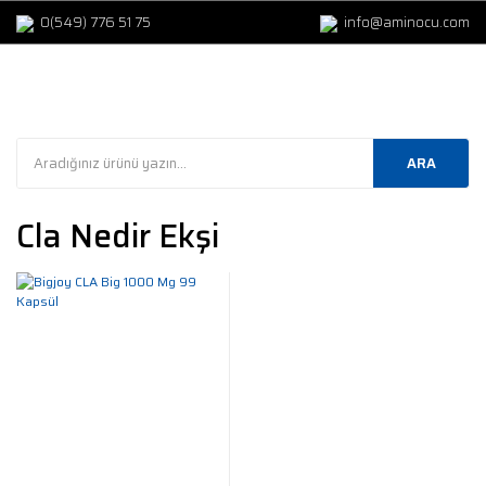
0(549) 776 51 75
info@aminocu.com
ARA
Cla Nedir Ekşi