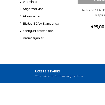
TÜKEN
Vitaminler
Atıştırmalıklar
Nutrend CLA 8
Kapsü
Aksesuarlar
BigJoy BCAA Kampanya
425,00
esenyurt protein tozu
Promosyonlar
ÜCRETSİZ KARGO
Tüm ürünlerde ücretsiz kargo imkanı