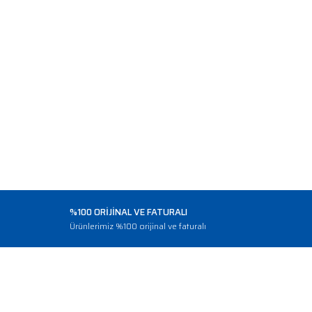
%100 ORİJİNAL VE FATURALI
o
Ürünlerimiz %100 orijinal ve faturalı