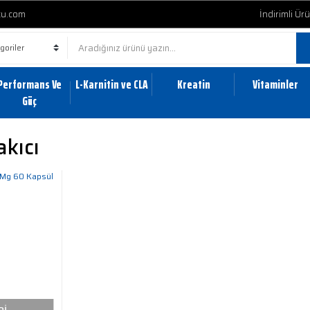
cu.com
İndirimli Ür
Performans Ve
L-Karnitin ve CLA
Kreatin
Vitaminler
Güç
akıcı