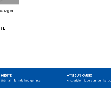
Dİ
00 Mg 60
l
 TL
HEDİYE
AYNI GÜN KARGO
Ürün alımlarında hediye fırsatı
Alışverişlerinizde aynı gün karg
E-BÜLTEN
Haber bültenimize abone olarak güncellemerden haberdar olun