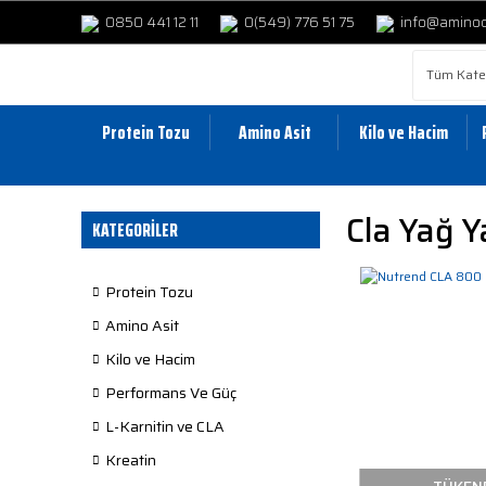
0850 441 12 11
0(549) 776 51 75
info@amino
Protein Tozu
Amino Asit
Kilo ve Hacim
Cla Yağ Y
KATEGORİLER
Protein Tozu
Amino Asit
Kilo ve Hacim
Performans Ve Güç
L-Karnitin ve CLA
Kreatin