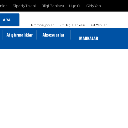
ünler
Sipariş Takibi
Bilgi Bankası
Üye Ol
Giriş Yap
ARA
Promosyonlar
Fit Bilgi Bankası
Fit Yeniler
Atıştırmalıklar
Aksesuarlar
MARKALAR