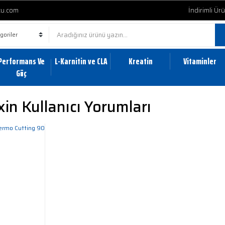
cu.com
İndirimli Ür
Performans Ve
L-Karnitin ve CLA
Kreatin
Vitaminler
Güç
in Kullanıcı Yorumları