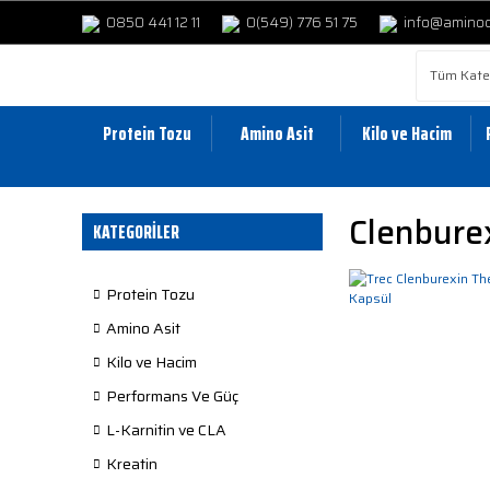
0850 441 12 11
0(549) 776 51 75
info@amino
Protein Tozu
Amino Asit
Kilo ve Hacim
Clenburex
KATEGORİLER
Protein Tozu
Amino Asit
Kilo ve Hacim
Performans Ve Güç
L-Karnitin ve CLA
Kreatin