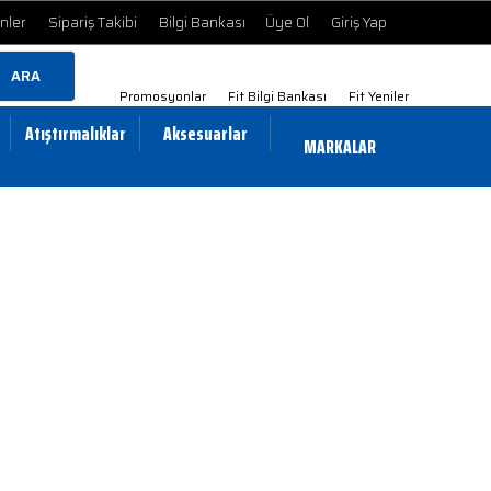
ünler
Sipariş Takibi
Bilgi Bankası
Üye Ol
Giriş Yap
ARA
Promosyonlar
Fit Bilgi Bankası
Fit Yeniler
Atıştırmalıklar
Aksesuarlar
MARKALAR