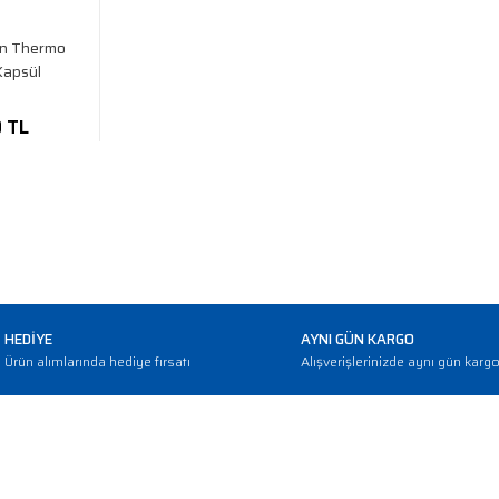
in Thermo
Kapsül
0 TL
HEDİYE
AYNI GÜN KARGO
Ürün alımlarında hediye fırsatı
Alışverişlerinizde aynı gün karg
E-BÜLTEN
Haber bültenimize abone olarak güncellemerden haberdar olun