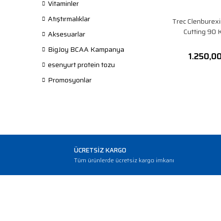
Vitaminler
Atıştırmalıklar
Trec Clenburex
Cutting 90 
Aksesuarlar
BigJoy BCAA Kampanya
1.250,0
esenyurt protein tozu
Promosyonlar
ÜCRETSİZ KARGO
Tüm ürünlerde ücretsiz kargo imkanı