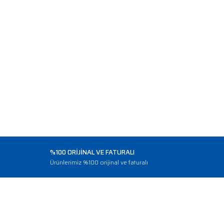
%100 ORİJİNAL VE FATURALI
o
Ürünlerimiz %100 orijinal ve faturalı