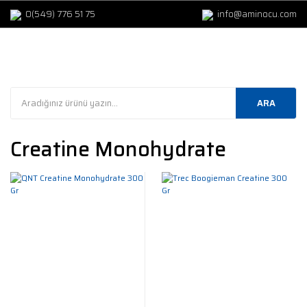
0(549) 776 51 75
info@aminocu.com
ARA
Creatine Monohydrate