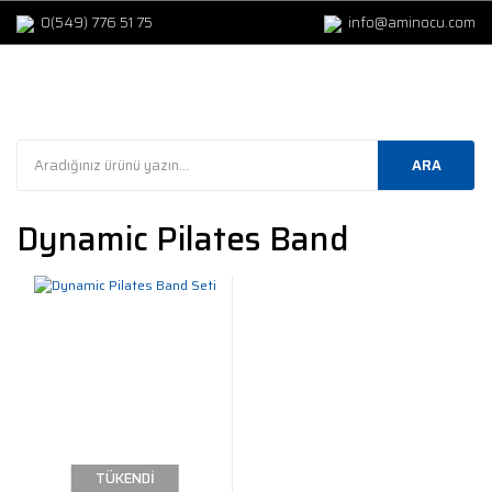
0(549) 776 51 75
info@aminocu.com
ARA
Dynamic Pilates Band
TÜKENDİ