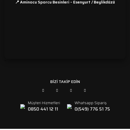
📍 Aminocu Sporcu Besinleri – Esenyurt / Beylikdüzü
```
BİZİ TAKİP EDİN
Müşteri Hizmetleri
Whatsapp Sipariş
0850 441 12 11
0(549) 776 51 75